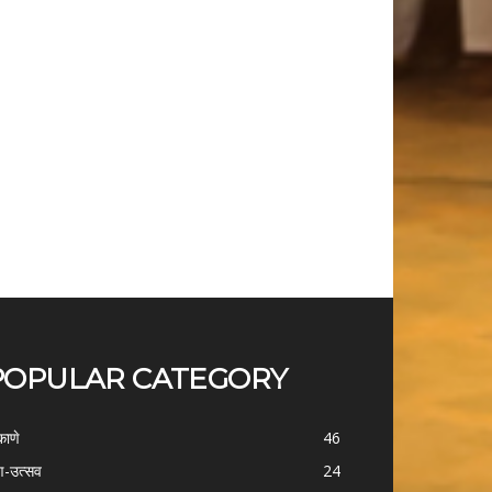
POPULAR CATEGORY
काणे
46
-उत्सव
24