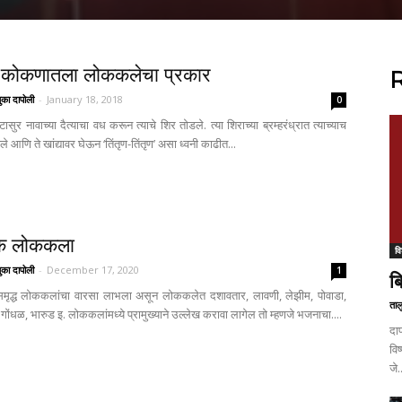
 कोकणातला लोककलेचा प्रकार
R
ुका दापोली
-
January 18, 2018
0
ासुर नावाच्या दैत्याचा वध करून त्याचे शिर तोडले. त्या शिराच्या ब्रम्हरंध्रात त्याच्याच
वले आणि ते खांद्यावर घेऊन ‘तिंतृण-तिंतृण’ असा ध्वनी काढीत...
क लोककला
वि
ुका दापोली
-
December 17, 2020
1
ब
ा समृद्ध लोककलांचा वारसा लाभला असून लोककलेत दशावतार, लावणी, लेझीम, पोवाडा,
ताल
 गोंधळ, भारुड इ. लोककलांमध्ये प्रामुख्याने उल्लेख करावा लागेल तो म्हणजे भजनाचा....
दा
वि
जे.