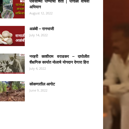
पावसाच्या पाण्याची शेती | पागोळी वाचवा
अभियान
August 12, 2022
अळंबी – रानभाजी
July 14, 2022
नरहरी काशीराम वराडकर – दापोलीत
शैक्षणिक कार्यात मोलाचे योगदान देणारा हिरा
July 4, 2022
कोकणातील आगोट
June 9, 2022