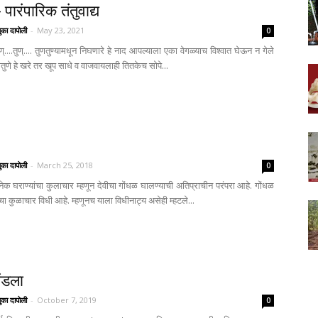
 पारंपारिक तंतुवाद्य
ुका दापोली
-
May 23, 2021
0
.तुण्....तुण्.... तुणतुण्यामधून निघणारे हे नाद आपल्याला एका वेगळ्याच विश्वात घेऊन न गेले
ुणे हे खरे तर खूप साधे व वाजवायलाही तितकेच सोपे...
ुका दापोली
-
March 25, 2018
0
अनेक घराण्यांचा कुलाचार म्हणून देवीचा गोंधळ घालण्याची अतिप्राचीन परंपरा आहे. गोंधळ
ा कुळाचार विधी आहे. म्हणूनच याला विधीनाट्य असेही म्हटले...
ंडला
ुका दापोली
-
October 7, 2019
0