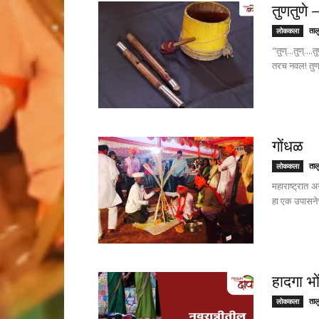
तुणतुणे –
ताल
लोककला
"तुण्...तुण्...
तरच नवल! तुणत
गोंधळ
ताल
लोककला
महाराष्ट्रात 
हा एक उपासनेच
हादगा भो
ताल
लोककला