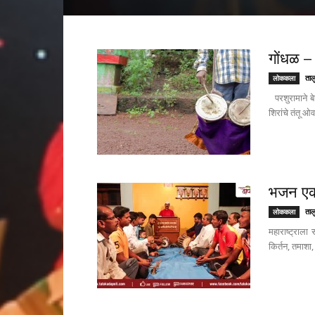
गोंधळ –
ताल
लोककला
परशुरामाने बेट
शिरांचे तंतू ओ
भजन ए
ताल
लोककला
महाराष्ट्राल
किर्तन, तमाशा,