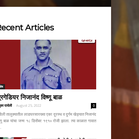
ecent Articles
शेष
्रिगेडियर निजानंद विष्णू बाळ
ुका दापोली
-
August 25, 2022
0
पोली तालुक्यातील लाडघरसारख्या एका दूरस्थ व दुर्गम खेड्यात निजानंद
ष्णू बाळ यांचा जन्म १८ डिसेंबर १९१० रोजी झाला. त्या काळात गावात
..