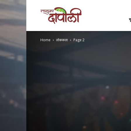
Taluka
ग
Home
लोककला
Page 2
Dapoli