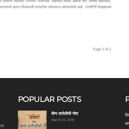
सर्व ठिकाणी नवरात्री दरम्यान 'रासगरबा' पाहायला मिळत असला तरी; पश्चिम महाराष्ट्र,
कणामध्ये हादगा भोंडल्याची पारंपारीक लोककला जोपासलेली आहे. रत्नागिरी जिल्ह्यामध्ये
Page 2 of 2
POPULAR POSTS
कॅम्प दापोलीची गोष्ट
ठि
March 25, 2018
सण
ect