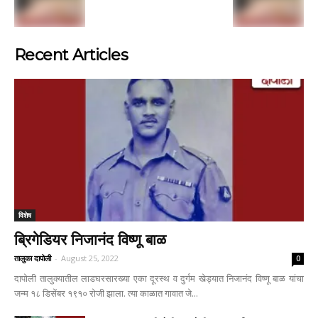
Recent Articles
विशेष
ब्रिगेडियर निजानंद विष्णू बाळ
तालुका दापोली
-
August 25, 2022
0
दापोली तालुक्यातील लाडघरसारख्या एका दूरस्थ व दुर्गम खेड्यात निजानंद विष्णू बाळ यांचा
जन्म १८ डिसेंबर १९१० रोजी झाला. त्या काळात गावात जे...