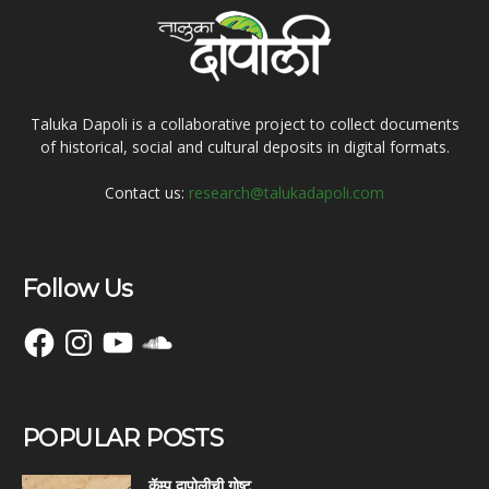
Taluka Dapoli is a collaborative project to collect documents
of historical, social and cultural deposits in digital formats.
Contact us:
research@talukadapoli.com
Follow Us
Facebook
Instagram
YouTube
SoundCloud
POPULAR POSTS
कॅम्प दापोलीची गोष्ट