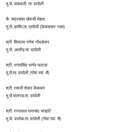
मु.पो. वाकवली. ता. दापोली
कै. चंद्रकांत खेमजी मेहता
मु.पो. हातीप.ता. दापोली (केळसकर नका)
श्री. शिवराम गणेश गोंधळेकर
मु.पो. आसोंड.ता. दापोली
श्री. भगतसिंह भार्गव फाटक
मु.पो.ता. दापोली (गोवा स्वा. सै)
श्री. रावजी शंकर केळकर
मु.पो.पालगड.ता. दापोली
श्री. रत्नलाल पानाचंद भांडारी
मु.पो. दाभोळ.ता. दापोली (गोवा स्वा. सै)