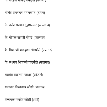
कै. नरहरी गोविंद गणफुले (केळशी)
गोविंद रामचंद्र गायकवाड (टांगर)
कै. वसंत गणपत गुहागरकर (जालगाव)
कै. गोपाळ रावजी गोगटे (जालगाव)
कै. भिकाजी बाळकृष्ण गोडबोले (पालगड)
कै. लक्ष्मण भिकाजी गोडबोले (पालगड)
यशवंत बाळाराम जाधव (आंजर्ले)
गजानन विश्वनाथ जोशी (पालगड)
विनायक महादेव जोशी (आडे)