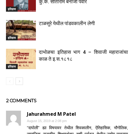
कु.कै. सीताराम बनाजी पवार
इतिहास
टाळसुरे येथील पांडवकालीन लेणी
इतिहास
दाभोळचा इतिहास भाग 4 – शिवाजी महाराजांचा
काळ ते इ.स.१८१८
इतिहास
2 COMMENTS
Jahurahmed M Patel
August 15, 2019 at 2:08 pm
“दापोली” ह्या विषयावर तेथील शिवकालीन, ऐतिहासिक, भौगोलिक,
सामाजिक, राजकीय, शिक्षणक्षेत्र, कृषी, पर्यटन, तेथील उद्योग व्यवसाय