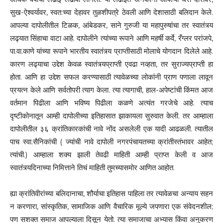
सुख-ऐश्वर्यावर, स्वत:च्या देहावर तुळशीपत्रे ठेवली आणि देशासाठी बलिदान केले.
आपल्या दापोलीतील टिळक, आंबेडकर, साने गुरुजी या महापुरुषांचा तर स्वातंत्र्य
लढ्यात सिंहाचा वाटा आहे. दापोलीने त्यांच्या रूपाने आणि महर्षी कर्वे, रँग्लर परांजपे,
पा.वा.काणे यांच्या रूपाने भारतीय स्वातंत्र्य प्राप्तीसाठी मोलाचे योगदान दिलेले आहे.
कारण लढ्याचा उद्देश केवळ स्वातंत्र्यप्राप्ती एवढा नव्हता, तर सुराज्यप्राप्ती हा
होता. आणि हा उद्देश सफल करण्यासाठी त्यावेळच्या लोकांनी प्राण पणाला लावून
प्रयत्न केले आणि सर्वतोपरी त्याग केला. त्या त्यागाची, हाल-अपेष्टांची किंमत आज
वर्तमान पिढीला आणि भविष्य पिढीला कळणे अत्यंत गरजेचे आहे. त्याच
दृष्टीकोनातून आम्ही दापोलीच्या इतिहासात झाकायला सुरुवात केली. तर आम्हाला
दापोलीतील ३६ क्रांतिकारकांची नावे नोंद असलेली एक यादी आढळली. त्यातील
पाच स्वा.सैनिकांची ( ज्यांची नावे दापोली नगरपंचायतच्या क्रांतीस्तंभावर आहेत;
त्यांची.) आम्हाला शक्य झाली तेवढी माहिती आम्ही प्राप्त केली व आज
स्वातंत्र्यदिनाच्या निमित्ताने तिचं माहिती तुमच्यासमोर आणित आहोत.
ह्या क्रांतिवीरांच्या बलिदानाचा, शौर्याचा इतिहास पाहिला तर त्यावेळचा अन्याय सहन
न करणारा, सांस्कृतिक, सामाजिक आणि वैचारिक मूल्ये जपणारा एक संवेदनशील;
पण सशक्त समाज आपल्याला दिसून येतो. त्या समाजाचा अभ्यास किंवा अनुकरण