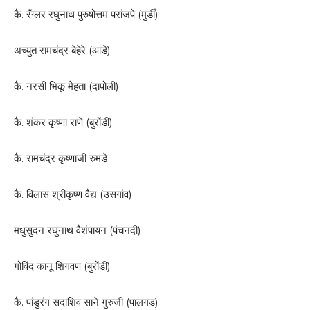
कै. रँग्लर रघुनाथ पुरुषोत्तम परांजपे (मुर्डी)
अच्युत रामचंद्र बेहेरे (आडे)
कै. नरसी भिकू मेहता (दापोली)
कै. शंकर कृष्णा राणे (बुरोंडी)
कै. रामचंद्र कृष्णाजी रुमडे
कै. विलास श्रीकृष्ण वैद्य (उसगांव)
मधुसुदन रघुनाथ वैशंपायन (पंचनदी)
गोविंद कानू शिगवण (बुरोंडी)
कै. पांडुरंग सदाशिव साने गुरुजी (पालगड)