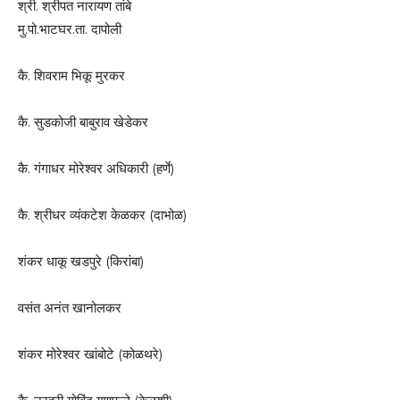
श्री. श्रीपत नारायण तांबे
मु.पो.भाटघर.ता. दापोली
कै. शिवराम भिकू मुरकर
कै. सुडकोजी बाबुराव खेडेकर
कै. गंगाधर मोरेश्वर अधिकारी (हर्णे)
कै. श्रीधर व्यंकटेश केळकर (दाभोळ)
शंकर धाकू खडपुरे (किरांबा)
वसंत अनंत खानोलकर
शंकर मोरेश्वर खांबोटे (कोळथरे)