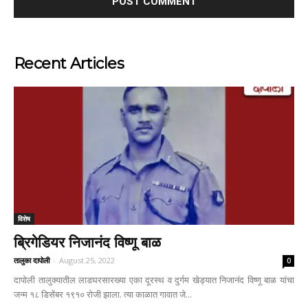
Recent Articles
विशेष
ब्रिगेडियर निजानंद विष्णू बाळ
तालुका दापोली
-
August 25, 2022
0
दापोली तालुक्यातील लाडघरसारख्या एका दूरस्थ व दुर्गम खेड्यात निजानंद विष्णू बाळ यांचा
जन्म १८ डिसेंबर १९१० रोजी झाला. त्या काळात गावात जे...