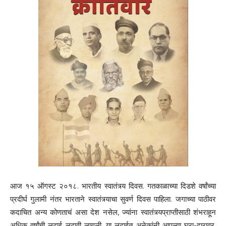
आज १५ ऑगस्ट २०१८. भारतीय स्वातंत्र्य दिवस. गतकाळाच्या दिडशे वर्षांच्या
प्रदीर्घ गुलामी नंतर भारताने स्वातंत्र्याचा सुवर्ण दिवस पाहिला. जगाच्या पाठीवर
कदाचित अन्य कोणताचं असा देश नसेल, ज्यांना स्वातंत्र्यप्राप्तीसाठी शंभराहून
अधिक वर्षांची लढाई लढावी लागली. या लढाईत अनेकांनी आपल्या घरा-दारावर,