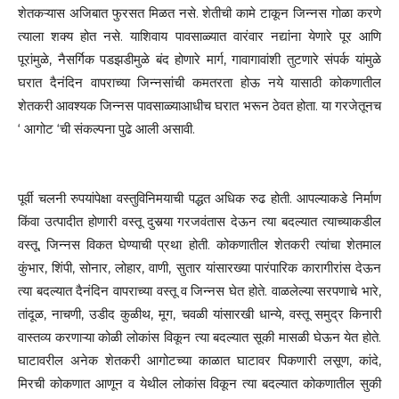
शेतकऱ्यास अजिबात फुरसत मिळत नसे. शेतीची कामे टाकून जिन्नस गोळा करणे
त्याला शक्य होत नसे. याशिवाय पावसाळ्यात वारंवार नद्यांना येणारे पूर आणि
पूरांमुळे, नैसर्गिक पडझडीमुळे बंद होणारे मार्ग, गावागावांशी तुटणारे संपर्क यांमुळे
घरात दैनंदिन वापराच्या जिन्नसांची कमतरता होऊ नये यासाठी कोकणातील
शेतकरी आवश्यक जिन्नस पावसाळ्याआधीच घरात भरून ठेवत होता. या गरजेतूनच
‘ आगोट ‘ची संकल्पना पुढे आली असावी.
पूर्वी चलनी रुपयांपेक्षा वस्तुविनिमयाची पद्धत अधिक रुढ होती. आपल्याकडे निर्माण
किंवा उत्पादीत होणारी वस्तू दुसर्‍या गरजवंतास देऊन त्या बदल्यात त्याच्याकडील
वस्तू, जिन्नस विकत घेण्याची प्रथा होती. कोकणातील शेतकरी त्यांचा शेतमाल
कुंभार, शिंपी, सोनार, लोहार, वाणी, सुतार यांसारख्या पारंपारिक कारागीरांस देऊन
त्या बदल्यात दैनंदिन वापराच्या वस्तू व जिन्नस घेत होते. वाळलेल्या सरपणाचे भारे,
तांदूळ, नाचणी, उडीद कुळीथ, मूग, चवळी यांसारखी धान्ये, वस्तू समुद्र किनारी
वास्तव्य करणाऱ्या कोळी लोकांस विकून त्या बदल्यात सूकी मासळी घेऊन येत होते.
घाटावरील अनेक शेतकरी आगोटच्या काळात घाटावर पिकणारी लसूण, कांदे,
मिरची कोकणात आणून व येथील लोकांस विकून त्या बदल्यात कोकणातील सुकी