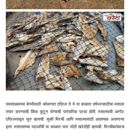
पावसाळ्याच्या बेगमीसाठी कोकणात एप्रिल ते मे या काळात वर्षभरासाठीचा मसाला
तयार करण्याची किंवा कुटून घेण्याची पारंपारिक प्रथा होती. मसाल्याची आगोट
एप्रिलपासून सुरु व्हायची. सुकी मिरची आणि मसाल्यासाठी आवश्यक असणाऱ्या
इतर मसाल्याच्या पदार्थांची या काळात फार मोठी खरेदीही व्हायची. मिरचीबरोबरच