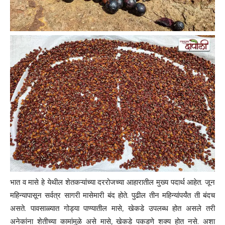
भात व मासे हे येथील शेतकऱ्यांच्या दररोजच्या आहारातील मुख्य पदार्थ आहेत. जून
महिन्यापासून सर्वत्र सागरी मासेमारी बंद होते. पुढील तीन महिन्यांपर्यंत ती बंदच
असते. पावसाळ्यात गोड्या पाण्यातील मासे, खेकडे उपलब्ध होत असले तरी
अनेकांना शेतीच्या कामांमुळे असे मासे, खेकडे पकडणे शक्य होत नसे. अशा