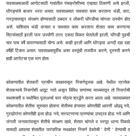
पावसाळ्याआधी आगोटसाठी गावांतील पंचक्रोशीच्या एखाद्या ठिकाणी असे इरली,
घोंगड्यांचे बाजार भरत असत. पावसाळ्यात पावसात काम करताना थंडी, वारा,
गारठ्यापासून संरक्षण होण्यासाठी उबदार व लोकरी घोंगडीचा चांगला उपयोग होत
असे. याशिवाय थंडी वाऱ्यात व पावसात काम करताना शेतात काम करणाऱ्या
स्रियांसाठी इरली फार उपयोगी ठरत. एकदा विकत घेतलेली इरली, घोंगडी पुढची
चार पाच वर्षे वापरण्यासाठी योग्य असे. काही इरली आणि घोंगड्या अगदी दहा दहा
वर्षेही टिकत असत. पावसाळ्यापुर्वीच अशा वस्तूंची तजवीज करणे, दुरुस्ती करणे
हाही आगोटचा एक भाग होता.
कोकणातील शेतकरी प्राचीन काळापासून निसर्गपूजक आहे. येथील प्रत्येक
शेतकऱ्याचे निसर्गाशी अतूट नाते असून विविध सणांच्या माध्यमातून तो निसर्गाची
यथाशक्ती व यथोचित पूजाअर्चा फार मोठ्या श्रद्धेने करत आला आहे. पावसाळ्यात
कोकणातील शेतीस सुरुवात होताना शेतीच्या हंगामात कोणतीही आपत्ती ओढवू नये,
गुराढोरांना कोणतीही इजा होऊ नये, सरपटणाऱ्या प्राण्यांचा उपद्रव होऊ नये आणि
जंगली जनावरांपासून शेतीचे संरक्षण व्हावे, शेतात चांगले व भरपूर धान्य पिकावे
यासाठी आपल्या शेतातील पारंपारिक स्थळांवर निसर्ग देवतेची ‘ देणी ‘ देण्याची व