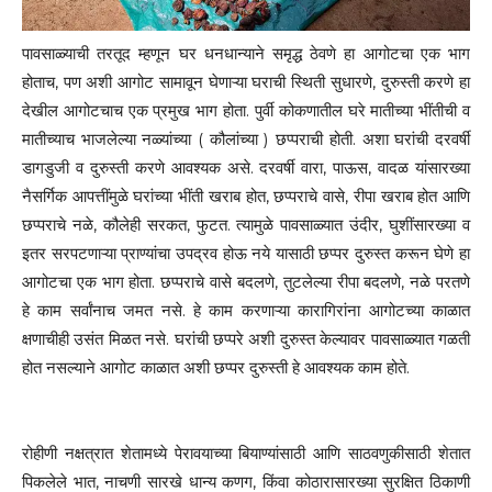
पावसाळ्याची तरतूद म्हणून घर धनधान्याने समृद्ध ठेवणे हा आगोटचा एक भाग
होताच, पण अशी आगोट सामावून घेणाऱ्या घराची स्थिती सुधारणे, दुरुस्ती करणे हा
देखील आगोटचाच एक प्रमुख भाग होता. पुर्वी कोकणातील घरे मातीच्या भींतीची व
मातीच्याच भाजलेल्या नळ्यांच्या ( कौलांच्या ) छप्पराची होती. अशा घरांची दरवर्षी
डागडुजी व दुरुस्ती करणे आवश्यक असे. दरवर्षी वारा, पाऊस, वादळ यांसारख्या
नैसर्गिक आपत्तींमुळे घरांच्या भींती खराब होत, छप्पराचे वासे, रीपा खराब होत आणि
छप्पराचे नळे, कौलेही सरकत, फुटत. त्यामुळे पावसाळ्यात उंदीर, घुशींसारख्या व
इतर सरपटणाऱ्या प्राण्यांचा उपद्रव होऊ नये यासाठी छप्पर दुरुस्त करून घेणे हा
आगोटचा एक भाग होता. छप्पराचे वासे बदलणे, तुटलेल्या रीपा बदलणे, नळे परतणे
हे काम सर्वांनाच जमत नसे. हे काम करणाऱ्या कारागिरांना आगोटच्या काळात
क्षणाचीही उसंत मिळत नसे. घरांची छप्परे अशी दुरुस्त केल्यावर पावसाळ्यात गळती
होत नसल्याने आगोट काळात अशी छप्पर दुरुस्ती हे आवश्यक काम होते.
रोहीणी नक्षत्रात शेतामध्ये पेरावयाच्या बियाण्यांसाठी आणि साठवणुकीसाठी शेतात
पिकलेले भात, नाचणी सारखे धान्य कणग, किंवा कोठारासारख्या सुरक्षित ठिकाणी