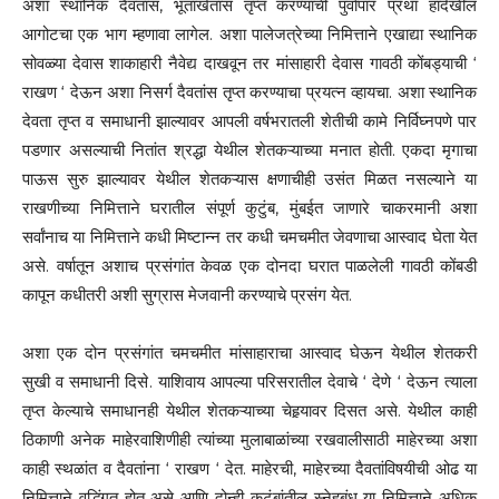
अशा स्थानिक दैवतांस, भूताखेतांस तृप्त करण्याची पुर्वापार प्रथा हादेखील
आगोटचा एक भाग म्हणावा लागेल. अशा पालेजत्रेच्या निमित्ताने एखाद्या स्थानिक
सोवळ्या देवास शाकाहारी नैवेद्य दाखवून तर मांसाहारी देवास गावठी कोंबड्याची ‘
राखण ‘ देऊन अशा निसर्ग दैवतांस तृप्त करण्याचा प्रयत्न व्हायचा. अशा स्थानिक
देवता तृप्त व समाधानी झाल्यावर आपली वर्षभरातली शेतीची कामे निर्विघ्नपणे पार
पडणार असल्याची नितांत श्रद्धा येथील शेतकऱ्याच्या मनात होती. एकदा मृगाचा
पाऊस सुरु झाल्यावर येथील शेतकऱ्यास क्षणाचीही उसंत मिळत नसल्याने या
राखणीच्या निमित्ताने घरातील संपूर्ण कुटुंब, मुंबईत जाणारे चाकरमानी अशा
सर्वांनाच या निमित्ताने कधी मिष्टान्न तर कधी चमचमीत जेवणाचा आस्वाद घेता येत
असे. वर्षातून अशाच प्रसंगांत केवळ एक दोनदा घरात पाळलेली गावठी कोंबडी
कापून कधीतरी अशी सुग्रास मेजवानी करण्याचे प्रसंग येत.
अशा एक दोन प्रसंगांत चमचमीत मांसाहाराचा आस्वाद घेऊन येथील शेतकरी
सुखी व समाधानी दिसे. याशिवाय आपल्या परिसरातील देवाचे ‘ देणे ‘ देऊन त्याला
तृप्त केल्याचे समाधानही येथील शेतकऱ्याच्या चेहर्‍यावर दिसत असे. येथील काही
ठिकाणी अनेक माहेरवाशिणीही त्यांच्या मुलाबाळांच्या रखवालीसाठी माहेरच्या अशा
काही स्थळांत व दैवतांना ‘ राखण ‘ देत. माहेरची, माहेरच्या दैवतांविषयीची ओढ या
निमित्ताने वृद्धिंगत होत असे आणि दोन्ही कुटुंबांतील स्नेहबंध या निमित्ताने अधिक