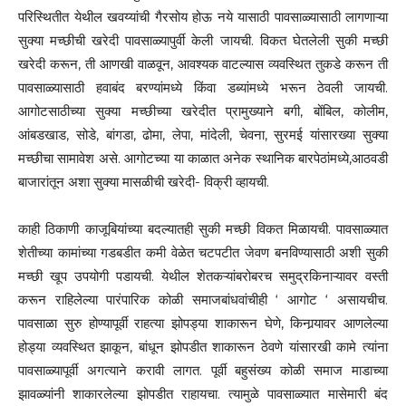
परिस्थितीत येथील खवय्यांची गैरसोय होऊ नये यासाठी पावसाळ्यासाठी लागणाऱ्या
सुक्या मच्छीची खरेदी पावसाळ्यापुर्वी केली जायची. विकत घेतलेली सुकी मच्छी
खरेदी करून, ती आणखी वाळवून, आवश्यक वाटल्यास व्यवस्थित तुकडे करून ती
पावसाळ्यासाठी हवाबंद बरण्यांमध्ये किंवा डब्यांमध्ये भरून ठेवली जायची.
आगोटसाठीच्या सुक्या मच्छीच्या खरेदीत प्रामुख्याने बगी, बोंबिल, कोलीम,
आंबडखाड, सोडे, बांगडा, ढोमा, लेपा, मांदेली, चेवना, सुरमई यांसारख्या सुक्या
मच्छीचा सामावेश असे. आगोटच्या या काळात अनेक स्थानिक बारपेठांमध्ये,आठवडी
बाजारांतून अशा सुक्या मासळीची खरेदी- विक्री व्हायची.
काही ठिकाणी काजूबियांच्या बदल्यातही सुकी मच्छी विकत मिळायची. पावसाळ्यात
शेतीच्या कामांच्या गडबडीत कमी वेळेत चटपटीत जेवण बनविण्यासाठी अशी सुकी
मच्छी खूप उपयोगी पडायची. येथील शेतकऱ्यांबरोबरच समुद्रकिनाऱ्यावर वस्ती
करून राहिलेल्या पारंपारिक कोळी समाजबांधवांचीही ‘ आगोट ‘ असायचीच.
पावसाळा सुरु होण्यापूर्वी राहत्या झोपड्या शाकारून घेणे, किनार्‍यावर आणलेल्या
होड्या व्यवस्थित झाकून, बांधून झोपडीत शाकारून ठेवणे यांसारखी कामे त्यांना
पावसाळ्यापूर्वी अगत्याने करावी लागत. पूर्वी बहुसंख्य कोळी समाज माडाच्या
झावळ्यांनी शाकारलेल्या झोपडीत राहायचा. त्यामुळे पावसाळ्यात मासेमारी बंद