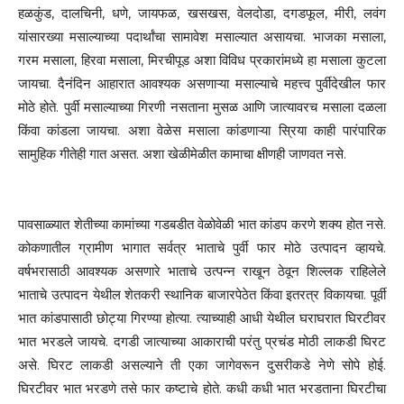
हळकुंड, दालचिनी, धणे, जायफळ, खसखस, वेलदोडा, दगडफूल, मीरी, लवंग
यांसारख्या मसाल्याच्या पदार्थांचा सामावेश मसाल्यात असायचा. भाजका मसाला,
गरम मसाला, हिरवा मसाला, मिरचीपूड अशा विविध प्रकारांमध्ये हा मसाला कुटला
जायचा. दैनंदिन आहारात आवश्यक असणाऱ्या मसाल्याचे महत्त्व पुर्वीदेखील फार
मोठे होते. पुर्वी मसाल्याच्या गिरणी नसताना मुसळ आणि जात्यावरच मसाला दळला
किंवा कांडला जायचा. अशा वेळेस मसाला कांडणाऱ्या स्रिया काही पारंपारिक
सामुहिक गीतेही गात असत. अशा खेळीमेळीत कामाचा क्षीणही जाणवत नसे.
पावसाळ्यात शेतीच्या कामांच्या गडबडीत वेळोवेळी भात कांडप करणे शक्य होत नसे.
कोकणातील ग्रामीण भागात सर्वत्र भाताचे पुर्वी फार मोठे उत्पादन व्हायचे.
वर्षभरासाठी आवश्यक असणारे भाताचे उत्पन्न राखून ठेवून शिल्लक राहिलेले
भाताचे उत्पादन येथील शेतकरी स्थानिक बाजारपेठेत किंवा इतरत्र विकायचा. पूर्वी
भात कांडपासाठी छोट्या गिरण्या होत्या. त्याच्याही आधी येथील घराघरात घिरटीवर
भात भरडले जायचे. दगडी जात्याच्या आकाराची परंतु प्रचंड मोठी लाकडी घिरट
असे. घिरट लाकडी असल्याने ती एका जागेवरून दुसरीकडे नेणे सोपे होई.
घिरटीवर भात भरडणे तसे फार कष्टाचे होते. कधी कधी भात भरडताना घिरटीचा