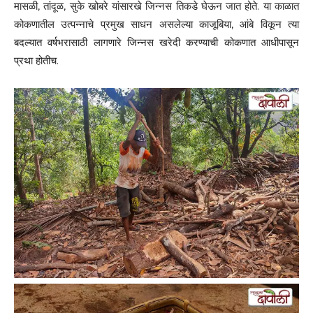
मासळी, तांदूळ, सुके खोबरे यांसारखे जिन्नस तिकडे घेऊन जात होते. या काळात
कोकणातील उत्पन्नाचे प्रमुख साधन असलेल्या काजूबिया, आंबे विकून त्या
बदल्यात वर्षभरासाठी लागणारे जिन्नस खरेदी करण्याची कोकणात आधीपासून
प्रथा होतीच.