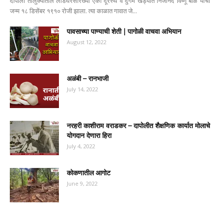
दापोली तालुक्यातील लाडघरसारख्या एका दूरस्थ व दुर्गम खेड्यात निजानंद विष्णू बाळ यांचा
जन्म १८ डिसेंबर १९१० रोजी झाला. त्या काळात गावात जे...
पावसाच्या पाण्याची शेती | पागोळी वाचवा अभियान
August 12, 2022
अळंबी – रानभाजी
July 14, 2022
नरहरी काशीराम वराडकर – दापोलीत शैक्षणिक कार्यात मोलाचे
योगदान देणारा हिरा
July 4, 2022
कोकणातील आगोट
June 9, 2022