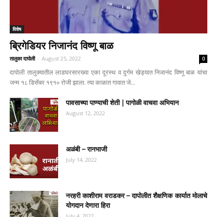
विशेष
ब्रिगेडियर निजानंद विष्णू बाळ
तालुका दापोली
-
August 25, 2022
0
दापोली तालुक्यातील लाडघरसारख्या एका दूरस्थ व दुर्गम खेड्यात निजानंद विष्णू बाळ यांचा
जन्म १८ डिसेंबर १९१० रोजी झाला. त्या काळात गावात जे...
पावसाच्या पाण्याची शेती | पागोळी वाचवा अभियान
August 12, 2022
अळंबी – रानभाजी
July 14, 2022
नरहरी काशीराम वराडकर – दापोलीत शैक्षणिक कार्यात मोलाचे
योगदान देणारा हिरा
July 4, 2022