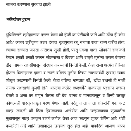
साजरा करण्यास सुरुवात झाली.
भविष्योत्तर पुराण
युधिष्ठिराने श्रीकृष्णास प्रश्न केला की होळी का पेटीवली जाते आणि ढौंढा ही कोण
आहे? त्यावर श्रीकृष्ण उत्तर देतात. कृतयुगात रघु नावाचा राजा राज्य करीत होता.
त्याच्या राज्यात जनता अतिशय सुखी होती, परंतु एकदा मात्र लोकांनी राजाकडे
येऊन त्राही त्राही करून सोडणाऱ्या व दिवसा आणि रात्री मुलांना त्रास देणाऱ्या
ढौंढा नामक राक्षसीपासून संरक्षण करण्याची विनंती केली. तेव्हा राजा अत्यंत विस्मित
होऊन चिंताग्रस्त झाला व त्याने वशिष्ठ मुनीस तिच्या नाशासंबंधी एखादा उपाय
शोधून काढण्याची विनंती केली. तेव्हा वशिष्ठ म्हणतात की, “ढौंढा राक्षसी ही माली
नामक राक्षसाची मुलगी तिने आपल्या कठोर तपश्चर्येने शंकराला प्रसन्न करून
घेतले व असा वर मागून घेतला की देव, दानव व मानवापासून व तिन्ही ऋतूत
कोणत्याही शस्त्रापासून मरण येणार नाही. परंतु जाता जाता शंकरांनी एक अट
मात्र लादली की तिला हिवाळ्याच्या अखेरीस आणि उन्हाळ्याच्या सुरुवातीस
मुळापासून मात्र वचकून राहावे लागेल. तेव्हा आज फाल्गुन शुक्ल पौर्णिमा आहे. थंडी
पळालेली आहे आणि उद्यापासून उन्हाळा सुरु होत आहे. याकरिता आजच आपण