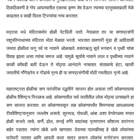
ठिकठिकाणी हे गोप आपल्यातील एकाचा कृष्ण वेष देऊन त्याच्या प्रमुख्याखाली मेळे
काढतात व काही दिवस टिपऱ्यांचा नाच करतात.
मद्रास मधे मंदिरासमोर होळी पेटविली जाते. नेपाळात तर या सणाप्रसंगी
पशुपतिनाथाच्या मंदिरात मोठा मेळावा भरतो. भारतात वावणारी मुंडा ही आदिवासी
जमात होळीला फगु पर्व या नावाने ओळखते. वसंतऋतू सूर्य भगवान व पृथ्वी यांचा
विवाह झाला असा त्यांचा समज आहे. यामुळे सूर्याचे नावाने लाल व पृथ्वीच्या नावाने
काळी कोंबडी बली देऊन ते मोठ्या आनंदाने नाचतात. संताळाचे हंटा, खासी
जमातीचे नौंगेक्रेम व गोंडाचे नृत्य ही या सणप्रसंगीची मोठी गमतीदार नृत्ये आहे.
महाराष्ट्रात होळीचा सण पारंपरिक पद्धतीने साजरा होत असला तरी कोकणातल्या
होळीच वैशिष्ट्य निराळच आहे. कोकणातील सर्व जातीतील लोक मोठ्या उत्साहाने हा
सण साजरा करतात. वर कोकणापासून तळ कोकणापर्यंत शिमग्याचा आपआपल्या
रीतवैशिष्ट्यानुसार जल्लोष असतो. सुरमाड, पोफळी, आंबा अशा वेगवेगळ्या रुपात
होळी सजते. तासे, कर्णे, ढोल, सनई वगैरे वाद्यांसह नृत्यगायन कौशल्य वारांगना
बाहेर पडतात. त्यांना खेळे असे म्हणतात. देवाच्या पालखीसह हे खेळे लोकांच्या
घरोघरी जातात आणि आपली कला सादर करून लोकांचं मनोरंजन करतात.