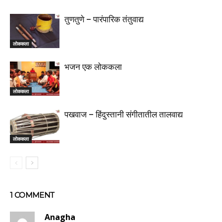
तुणतुणे – पारंपारिक तंतुवाद्य
लोककला
भजन एक लोककला
लोककला
पखवाज – हिंदुस्तानी संगीतातील तालवाद्य
लोककला
1 COMMENT
Anagha