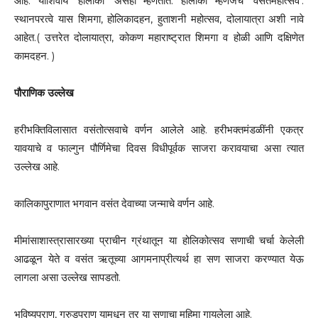
आहे. याशिवाय ‘होलाका’ असेही म्हणतात. होलाका म्हणजेच ‘वसंतमहोत्सव’.
स्थानपरत्वे यास शिमगा, होलिकादहन, हुताशनी महोत्सव, दोलायात्रा अशी नावे
आहेत.( उत्तरेत दोलायात्रा, कोकण महाराष्ट्रात शिमगा व होळी आणि दक्षिणेत
कामदहन. )
पौराणिक उल्लेख
हरीभक्तिविलासात वसंतोत्सवाचे वर्णन आलेले आहे. हरीभक्तमंडळींनी एकत्र
यावयाचे व फाल्गुन पौर्णिमेचा दिवस विधीपूर्वक साजरा करावयाचा असा त्यात
उल्लेख आहे.
कालिकापुराणात भगवान वसंत देवाच्या जन्माचे वर्णन आहे.
मीमांसाशास्त्रासारख्या प्राचीन ग्रंथातून या होलिकोत्सव सणाची चर्चा केलेली
आढळून येते व वसंत ऋतूच्या आगमनाप्रीत्यर्थ हा सण साजरा करण्यात येऊ
लागला असा उल्लेख सापडतो.
भविष्यपुराण, गरुडपुराण यामधून तर या सणाचा महिमा गायलेला आहे.