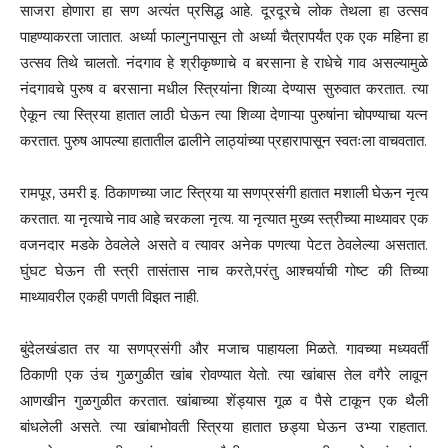
साजरा होणारा हा सण अत्यंत प्रसिद्ध आहे. दूरदूरचे लोक तेथला हा उत्सव
पाहण्याकरता जातात. अर्ध्या फाल्गुनपासून तो अर्ध्या चैत्रापर्यंत एक एक महिना हा
उत्सव तिथे चालतो. नंदगाव हे श्रीकृष्णाचे व बरसाना हे राधेचे गाव असल्यामुळे
नंदगावचे पुरुष व बरसाना मधील स्त्रियांना शिव्या देण्यास सुरुवात करतात. त्या
ऐकून त्या स्त्रिया हातात लाठी घेऊन त्या शिव्या देणाऱ्या पुरुषांना चोपण्याचा यत्न
करतात. पुरुष आपल्या हातातील ढालीने लाठ्यांच्या प्रहारापासून स्वतःला वाचवतात.
रामपूर, उमरी इ. ठिकाणच्या जाट स्त्रिया या सणप्रसंगी हातात मशाली घेऊन नृत्य
करतात. या नृत्याचे नाव आहे चरकला नृत्य. या नृत्यात मुख्य स्त्रीच्या माथ्यावर एक
वजनदार मडके ठेवलेले असते व त्यावर अनेक पणत्या पेटत ठेवलेल्या असतात.
घुंघट घेऊन ती स्त्री तासंतास नाच करते,परंतु आश्चर्याची गोष्ट की तिच्या
माथ्यावरील एकही पणती विझत नाही.
बुंदेलखंडात तर या सणप्रसंगी और मजाच पाहायला मिळते. गावच्या मध्यवर्ती
ठिकाणी एक उंच गुळगुळीत खांब रोवण्यात येतो. त्या खांबास तेल वगैरे लावून
आणखीन गुळगुळीत करतात. खांबाच्या शेंड्यास गूळ व पैसे टाकून एक थैली
बांधलेली असते. त्या खांबाभोवती स्त्रिया हातात छड्या घेऊन उभ्या राहतात.