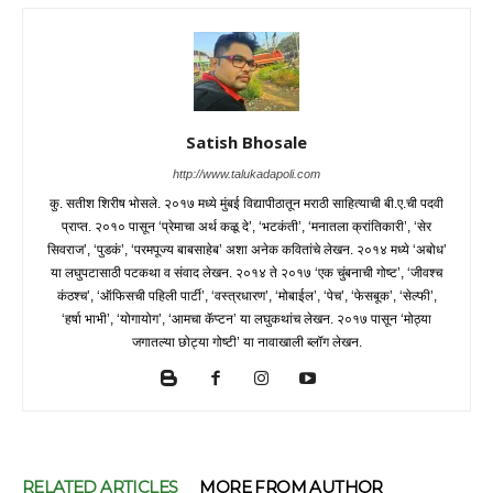
Satish Bhosale
http://www.talukadapoli.com
कु. सतीश शिरीष भोसले. २०१७ मध्ये मुंबई विद्यापीठातून मराठी साहित्याची बी.ए.ची पदवी
प्राप्त. २०१० पासून ‘प्रेमाचा अर्थ कळू दे’, ‘भटकंती’, ‘मनातला क्रांतिकारी’, ‘सेर
सिवराज’, ‘पुडकं’, ‘परमपूज्य बाबसाहेब’ अशा अनेक कवितांचे लेखन. २०१४ मध्ये ‘अबोध’
या लघुपटासाठी पटकथा व संवाद लेखन. २०१४ ते २०१७ ‘एक चुंबनाची गोष्ट’, ‘जीवश्च
कंठश्च’, ‘ऑफिसची पहिली पार्टी’, ‘वस्त्रधारण’, ‘मोबाईल’, ‘पेच’, ‘फेसबूक’, ‘सेल्फी’,
‘हर्षा भाभी’, ‘योगायोग’, ‘आमचा कॅप्टन’ या लघुकथांच लेखन. २०१७ पासून ‘मोठ्या
जगातल्या छोट्या गोष्टी’ या नावाखाली ब्लॉग लेखन.
RELATED ARTICLES
MORE FROM AUTHOR