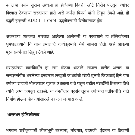
बंगालचा नवाब सुराज उद्द्वला हा होळीच्या दिवशी खोटे निरोप पाठवून त्यांवर
विश्वास ठेवणाऱ्या सरदारांस हांसे असे कर्नल पियर्स यांनी लिहून ठेवले आहे. ही
पद्धती इंग्रजी APRIL FOOL पद्धतीप्रमाणे विनोदात्मक होय.
अकराव्या शतकात भारतात आलेल्या अल्बेरुनी या प्रवाशाने हा होलिकोत्सव
धुमधडाक्याने नि नाच तमाशादि कार्यक्रमाने येथे साजरा होतो. असे आपल्या
प्रवासवर्णनात लिहून ठेवले आहे.
मराठ्यांच्या कारकिर्दीत हा सण मोठ्या थाटाने साजरा करीत असत. या
सणप्रसंगीच भरलेल्या दरबारात लखुजी जाधवांची छोटी मुलगी जिजाबाई हिने पाच
वर्षाच्या शहाजी भोसल्यावर गुलाल उधळला व ते पाहून वडील मंडळींनी तिथल्या तिथे
त्यांचे लग्न जमवून टाकले. या गंमतीदार प्रसंगातूनच त्यांच्यात पतीपत्नीचे नाते
निर्माण होऊन शिवरायांसारखे नररत्न जन्मास आले.
भारतभर होलिकोत्सव
भगवान श्रीकृष्णाची लीलाभूमी बरसाना, नांदगाव, दाऊजी, वृंदावन या ठिकाणी