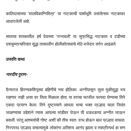
कालिदासाच्या ‘मालविकाग्निमित्र’ या नाटकाची पार्श्वभूमि वसंतोत्सव नाटकावर
आधारलेली आहे.
सातव्या शतकातील हर्ष देवाच्या ‘रत्नावली’ या सुप्रसिद्ध नाटकात व दंडीच्या
दशकुमारचरितात सुद्धा तत्कालीन होलीकोत्सवाचे मोठे मजेदार वर्णन आढळते.
उपपत्ति कथा
नारदीय पुराण-
दैत्यराज हिरण्यकशिपूच्या बहिणीचे नाव होलिका. अग्नीपासून तुला मुळीसुद्धा भय
राहणार नाही असा वर तिला मिळाला होता. या वराचा फाजील फायदा घेण्याचा तिने
एकदा प्रयत्न केला. तिने दुष्टाव्याने आपला भाचा भक्त प्रल्हाद याला जिवंत
जाळण्याचा उद्देशाने त्यास आपल्या मांडीवर घेऊन ती धडधडत्या अग्नीत जाऊन
बसली. परंतु आश्चर्याची गोष्ट अशी की तीच स्वतः दग्ध होऊन बाल प्रल्हाद वाचला.
निरपराध प्रल्हाद वाचल्यामुळे लोकांना अतिशय आनंद झाला व त्याप्रीत्यर्थ हा सण