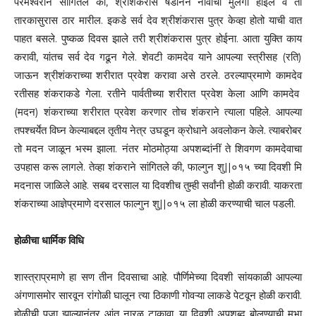
परमेश्वराने सांगितले की, श्रीशंकरास षडानन नावाचा मुलगा होईल व तो
तारकासुरास ठार मारील. इकडे सर्व देव श्रीशंकरास पुत्र केव्हा होतो याची वात
पाहत बसले. पुष्कळ दिवस झाले तरी श्रीशंकरास पुत्र होईना. आता युक्ति काय
करावी, यांतच सर्व देव गढून गेले. शेवटी कामदेव याने आपल्या स्त्रीसह (रति)
जाऊन श्रीशंकराच्या शरीरात प्रवेश करावा असे ठरले. ठरल्याप्रमाणे कामदेव
रतीसह शंकराकडे गेला. रतीने पार्वतीच्या शरीरात प्रवेश केला आणि कामदेव
(मदन) शंकराच्या शरीरात प्रवेश करणार तोच शंकराने त्याला पहिले. आपल्या
तपश्चर्येत विघ्न केल्याबद्दल तृतीय नेत्र उघडून क्रोधाने अवलोकन केले. त्याबरोबर
तो मदन जाळून भस्म झाला. नंतर मोठमोठ्या अपशब्दांनीं ते शिवगण कामदेवाचा
उपहास करू लागले. तेव्हा शंकराने सांगितले की, फाल्गुन शु||०१५ च्या दिवशी मि
मदनास जाळिले आहे. सबब दरसाल या दिवशीच तुम्ही सर्वांनी होळी करावी. याकरता
शंकराच्या आज्ञेप्रमाणे दरसाल फाल्गुन शु||०१५ ला होळी करण्याची चाल पडली.
होळीचा धार्मिक विधि
शास्त्राप्रमाणे हा सण तीन दिवसाचा आहे. पौर्णिमेच्या दिवशी सांयकाळी आपल्या
अंगणासमोर सारवून रांगोळी घालून त्या ठिकाणी गोवऱ्या लाकडे पेटवून होळी करावी.
होळीची पूजा झाल्यानंतर आंत नारळ टाकावा. या दिवशी अपशब्द बोलण्याची मुभा