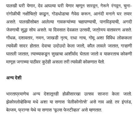
पालखी घरी येणार, देव आपल्या घरी येणार म्हणून सारवून, गेरूने रंगवून, चुना-
रांगोळीची नक्षीचित्रे काढून, गोडधोडाचा नैवेद्य करून, आनंदी मनाने घर तयार
असते. पालखीसोबत आलेल्या गावकऱ्यांच्या चहापाण्याची, पानविड्याची, अगदी
जेवणाची सुद्धा सोय असते. या दिवसात देवळात उत्सवी, जत्रेमय वातावरण असते.
गोंधळ, दशावतार, नमन, जाखडी नृत्य, राधा नाच, गोमू अशा विविध लोककला
त्यावेळी सादर होतात. देवाचा उदोउदो केला जातो, कौल लावले जातात, गाऱ्हाणी
घातली जातात, त्याच्याकडून सुखाचा आशीर्वाद घेतला जातो व याकरताच कोकणी
माणूस जगाच्या पाठीवर कुठेही असला तरी त्यावेळी कोकणात येतो.
अन्य देशी
भारताप्रमाणेच अन्य देशातूनही होळीसारखा उत्सव साजरा केला जातो.
झेकोस्लोव्हेकिया मधे अशा या सणास ‘वेलीकोनोत्से’ असे नाव आहे. तर इंग्लंड,
बेल्जम, फ्रान्स येथे या सणास ‘फूल्स फेस्टीव्हल’ असे म्हणतात.