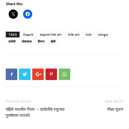
Share this:
TAGS
Dapoli
dapoli folk art
folk-art
holi
simga
दापोली
लोककला
शिमगा
होळी
Previous article
Next article
पहिले भारतीय रँग्लर – दापोलीचे रघुनाथ
नौका पूजन
पुरुषोत्तम परांजपे