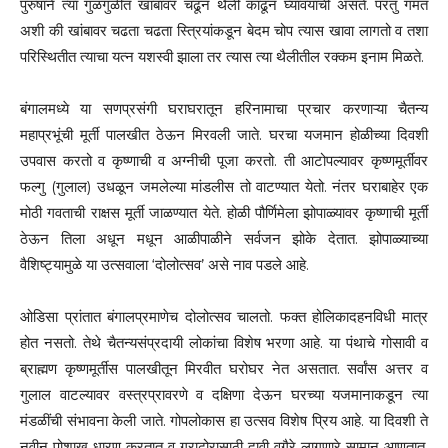
पुरुषाने त्या गुळगुळीत खांबावर चढून थैली काढून घ्यावयाची असते. परंतु गंमत
अशी की खांबावर चढता चढता स्त्रियांकडून बेदम चोप त्यास खावा लागतो व तशा
परिस्थितीत त्याचा यत्न यशस्वी झाला तर त्यास त्या थैलीतील रक्कम इनाम मिळते.
बंगालमध्ये या सणप्रसंगी घराघरातून हरिनामाचा प्रचार करणाऱ्या चैतन्य
महाप्रभूंची मूर्ती पालखीत ठेऊन मिरवली जाते. घरचा यजमान होळीच्या दिवशी
उपवास करतो व कृष्णाची व अग्नीची पूजा करतो. ती आटोपल्यावर कृष्णमूर्तीवर
फल्गु (गुलाल) उधळून जमलेल्या मांडलीस तो वाटण्यात येतो. नंतर घराबाहेर एक
मोठी गवताची राक्षस मूर्ती जाळण्यात येते. होळी पौर्णिमेला झोपाळ्यावर कृष्णाची मूर्ती
ठेऊन तिला अधून मधून आळीपाळीने सर्वजन झोके देतात. झोपाळ्याच्या
वैशिष्ट्यामुळे या उत्सवाला ‘दोलोत्सव’ असे नाव पडले आहे.
ओडिसा प्रांतात बंगालप्रमाणेच दोलोत्सव चालतो. फक्त होलिकादहनविधी मात्र
होत नसतो. तेथे चैतन्यसंप्रदायी लोकांचा विशेष भरणा आहे. या पंथाचे गोसावी व
ब्राह्मण कृष्णमूर्तीस पालखीतून मिरवीत घरोघर नेत असतात. सर्वांस अत्तर व
गुलाल वाटल्यावर वस्त्रप्रावरणे व दक्षिणा देऊन घरच्या यजमानाकडून त्या
मंडळींची संभावना केली जाते. गोपलोकास हा उत्सव विशेष प्रिय आहे. या दिवशी ते
नवीन पोशाख धारण करतात व गुराढोरासाठी दावी वगैरे लागणारे सामान आणतात.