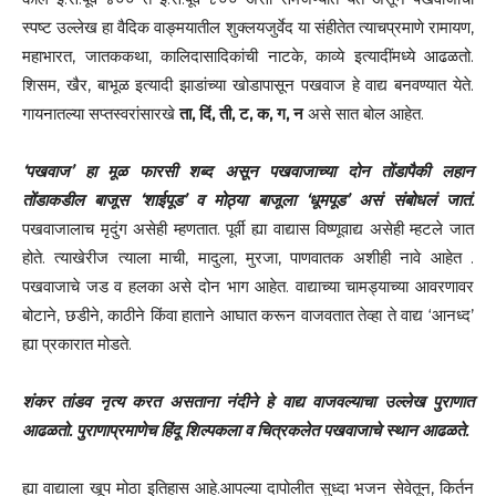
स्पष्ट उल्लेख हा वैदिक वाङ्मयातील शुक्लयजुर्वेद या संहीतेत त्याचप्रमाणे रामायण,
महाभारत, जातककथा, कालिदासादिकांची नाटके, काव्ये इत्यादींमध्ये आढळतो.
शिसम, खैर, बाभूळ इत्यादी झाडांच्या खोडापासून पखवाज हे वाद्य बनवण्यात येते.
गायनातल्या सप्तस्वरांसारखे
ता, दिं, ती, ट, क‌, ग, न
असे सात बोल आहेत.
‘पखवाज’ हा मूळ फारसी शब्द असून पखवाजाच्या दोन तोंडापैकी लहान
तोंडाकडील बाजूस ‘शाईपूड’ व मोठ्या बाजूला ‘धूमपूड’ असं संबोधलं जातं.
पखवाजालाच मृदुंग असेही म्हणतात.‌ पूर्वी ह्या वाद्यास विष्णूवाद्य असेही म्हटले जात
होते. त्याखेरीज त्याला माची, मादुला, मुरजा, पाणवातक अशीही नावे आहेत .
पखवाजाचे जड व हलका असे दोन भाग आहेत. वाद्याच्या चामड्याच्या आवरणावर
बोटाने, छडीने, काठीने किंवा हाताने आघात करून वाजवतात तेव्हा ते वाद्य ‘आनध्द’
ह्या प्रकारात मोडते.
शंकर तांडव नृत्य करत असताना नंदीने हे वाद्य वाजवल्याचा उल्लेख पुराणात
आढळतो. पुराणाप्रमाणेच हिंदू शिल्पकला व चित्रकलेत पखवाजाचे स्थान आढळते‌.
ह्या वाद्याला खूप मोठा इतिहास आहे.आपल्या दापोलीत सुध्दा भजन सेवेतून, किर्तन