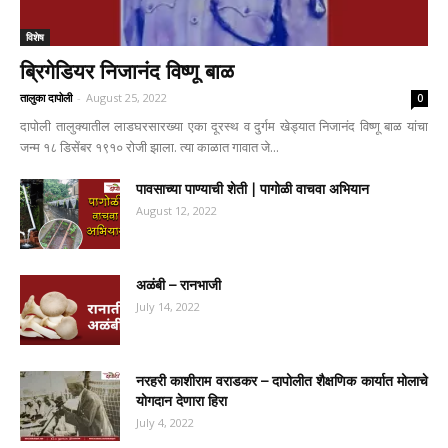
विशेष
ब्रिगेडियर निजानंद विष्णू बाळ
तालुका दापोली
-
August 25, 2022
0
दापोली तालुक्यातील लाडघरसारख्या एका दूरस्थ व दुर्गम खेड्यात निजानंद विष्णू बाळ यांचा
जन्म १८ डिसेंबर १९१० रोजी झाला. त्या काळात गावात जे...
पावसाच्या पाण्याची शेती | पागोळी वाचवा अभियान
August 12, 2022
अळंबी – रानभाजी
July 14, 2022
नरहरी काशीराम वराडकर – दापोलीत शैक्षणिक कार्यात मोलाचे
योगदान देणारा हिरा
July 4, 2022