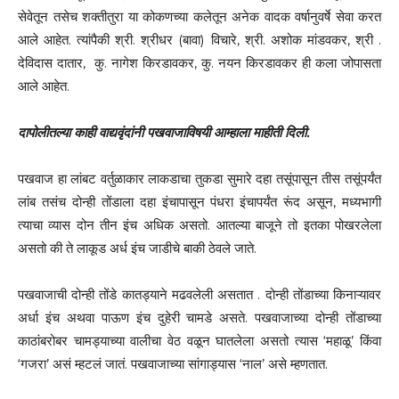
सेवेतून तसेच शक्तीतुरा या कोकणच्या कलेतून अनेक वादक वर्षानुवर्षे सेवा करत
आले आहेत. त्यांपैकी श्री. श्रीधर (बावा) विचारे, श्री. अशोक‌ मांडवकर, श्री .
देविदास दातार, कु. नागेश किरडावकर, कु. नयन किरडावकर ही कला जोपासता
आले आहेत.
दापोलीतल्या काही वाद्यवृंदांनी पखवाजाविषयी आम्हाला माहीती दिली.
पखवाज हा लांबट वर्तुळाकार लाकडाचा तुकडा सुमारे दहा तसूंपासून तीस तसूंपर्यंत
लांब तसंच दोन्ही तोंडाला दहा इंचापासून पंधरा इंचापर्यंत रूंद असून, मध्यभागी
त्याचा व्यास दोन तीन इंच अधिक असतो. आतल्या बाजूने तो इतका पोखरलेला
असतो की ते लाकूड अर्ध इंच जाडीचे बाकी ठेवले जाते.
पखवाजाची दोन्ही तोंडे कातड्याने मढवलेली असतात . दोन्ही तोंडाच्या किनाऱ्यावर
अर्धा इंच अथवा पाऊण इंच दुहेरी चामडे असते. पखवाजाच्या दोन्ही तोंडाच्या
काठांबरोबर चामड्याच्या वालीचा वेठ वळून घातलेला असतो त्यास ‘महाळू’ किंवा
‘गजरा’ असं म्हटलं जातं. पखवाजाच्या सांगाड्यास ‘नाल’ असे म्हणतात.