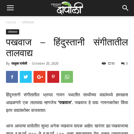
Home
लोककला
लोककला
पखवाज – हिंदुस्तानी संगीतातील
तालवाद्य
By
तालुका दापोली
-
October 20, 2020
7210
0
हिंदुस्तानी संगीतातील ध्रुपद गायन‌ पध्दतीत साथीच्या वाद्यांमध्ये हमखास
आढळणारे एक तालवाद्य म्हणजेच
‘पखवाज’.
पखवाज हे वाद्य गायनाबरोबर किंवा‌
इतर वाद्यांबरोबर वाजवतात.
आज आपल्या दापोलीत सुध्दा अनेक पखवाज वादक आहेत. खरंतर ह्या पखवाजाचा
काल इ.स.पूर्व ४०० ते इ.स.पूर्व ८०० असा समजण्यात येत असून पखवाजाचा