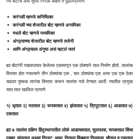
त्या बोटांचे अर्थ सुध्दा निराळे आहेत ते पुढीलप्रमाणे:
करंगळी म्हणजे कनिष्ठिका
करंगळी च्या शेजारील बोट म्हणजे अनामिका
मधले बोट म्हणजे मध्यमिका
अंगठ्याच्या शेजारील बोट म्हणजे तर्जनी
आणि अंगठ्याला अंगुष्ठ असं म्हटलं जातं
ह्या बोटांनी पखवाजावर केलेल्या एकामागून एक ठोक्याने ताल निर्माण होतो.. तालांचा
विस्तार होत नसल्याने तीन ठोक्यांचा एक , चार ठोक्यांचा एक असा एक एक ठेका
चढवत पुष्कळ तारांचा विस्तार करून तालांस नावे देण्यात आली. त्यातील प्रमुख
सात ताल खालिल प्रमाणे.
१) धृताल २) मठताल ३) रूपकताल ४) झंपाताल ५) त्रिपुटताल ६) आडताल ७)
एकताल
ह्या ७ तालांस दक्षिण हिंदुस्थानातील लोकं आडाचवताल, सुलफाक, रूपकताल किंवा
एक्का, झंपाताल अथवा त्रिवट, आधा, तिताला किंबहुना तिलवाडा, चौताल व एकताल