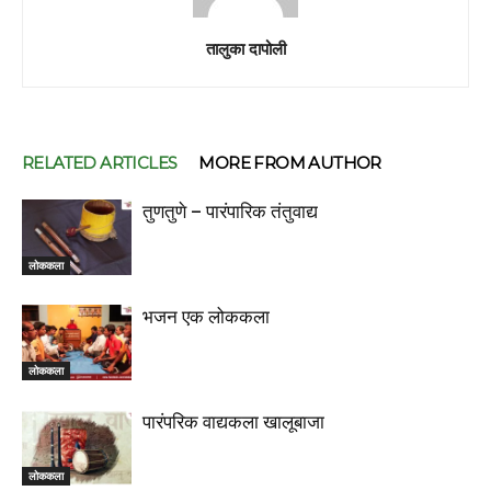
तालुका दापोली
RELATED ARTICLES
MORE FROM AUTHOR
तुणतुणे – पारंपारिक तंतुवाद्य
लोककला
भजन एक लोककला
लोककला
पारंपरिक वाद्यकला खालूबाजा
लोककला