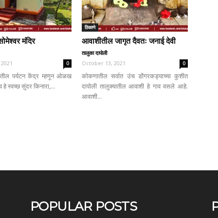
ठिकाणे
ोमेश्वर मंदिर
आवाशीतील जागृत दैवतः जनाई देवी
तालुका दापोली
 2021
October 13, 2021
0
0
ातील पर्यटन केंद्र म्हणून ओळख
कोकणातील सर्वात उंच डोंगरकड्याच्या कुशीत
 हे स्वच्छ सुंदर किनारा,...
दापोली तालुक्यातील आवाशी हे गाव वसले आहे.
आवाशी...
POPULAR POSTS