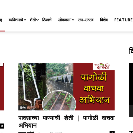
ृह
व्यक्तिमत्वे
शेती
ठिकाणे
लोककला
सण-उत्सव
विशेष
FEATURE
व
Vi
Pl
विशेष
पावसाच्या पाण्याची शेती | पागोळी वाचवा
अभियान
0