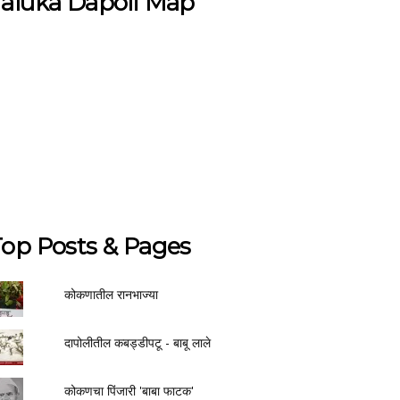
aluka Dapoli Map
op Posts & Pages
कोकणातील रानभाज्या
दापोलीतील कबड्डीपटू - बाबू लाले
कोकणचा पिंजारी 'बाबा फाटक'