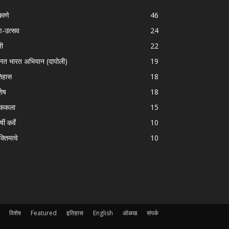
काणे
46
-उत्सव
24
ती
22
्नत भारत अभियान (दापोली)
19
िहास
18
शेष
18
ोककला
15
्षी कर्वे
10
क्तिमत्वे
10
विशेष
Featured
इतिहास
English
ओळख
संपर्क