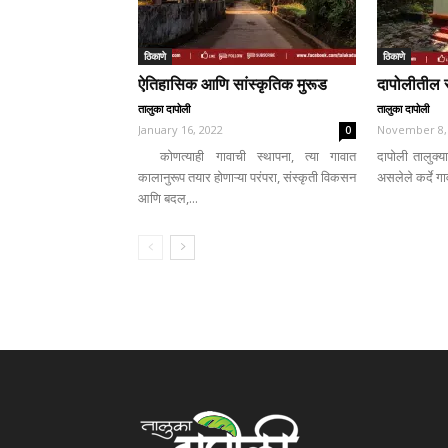
ठिकाणे
ठिकाणे
ऐतिहासिक आणि सांस्कृतिक मुरूड
दापोलीतील स
तालुका दापोली
तालुका दापोली
January 16, 2022
November 8,
0
कोणत्याही गावाची स्थापना, त्या गावात
दापोली तालुक्य
कालानुरूप तयार होणाऱ्या परंपरा, संस्कृती विकसन
असलेले कर्दे गाव
आणि बदल,...