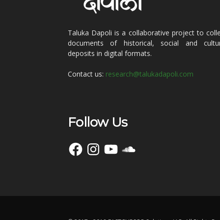
Taluka Dapoli is a collaborative project to coll
documents of historical, social and cultur
deposits in digital formats.
Contact us:
research@talukadapoli.com
Follow Us
Facebook
Instagram
YouTube
SoundCloud