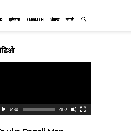
D
इतिहास
ENGLISH
ओळख
संपर्क
िडिओ
deo
ayer
00:00
08:48