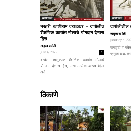
व्यक्तिमत्वे
व्यक्तिमत्वे
नरहरी काशीराम वराडकर – दापोलीत
दापोलीतील क
शैक्षणिक कार्यात मोलाचे योगदान देणारा
तालुका दापोली
हिरा
January 4, 20
तालुका दापोली
कबड्डी हा कोक
July 4, 2022
1
प्रमुख खेळ. काही वर
दापोली तालुक्यात शैक्षणिक कार्यात मोलाचे
योगदान देणारा हिरा, असा उल्लेख करता येईल
असे...
ठिकाणे