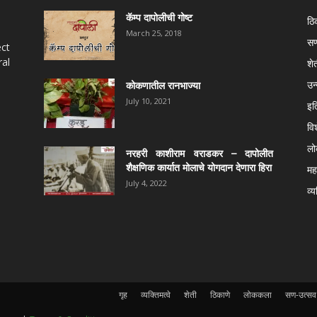
कॅम्प दापोलीची गोष्ट
ठि
March 25, 2018
सण
ect
al
शे
उन
कोकणातील रानभाज्या
July 10, 2021
इत
वि
ल
नरहरी काशीराम वराडकर – दापोलीत
शैक्षणिक कार्यात मोलाचे योगदान देणारा हिरा
महर
July 4, 2022
व्य
गृह
व्यक्तिमत्वे
शेती
ठिकाणे
लोककला
सण-उत्सव