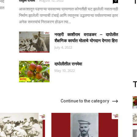
T
तालुका दापोली
-
August 12, 2022
0
नंद
वात
आकाशातून पडणाऱ्या पावसाच्या प्रमाणात कोणतीही घट झालेली नसतानाही
निर्माण झालेली पाण्याची टंचाई आणि त्यातूनच उद्भवणाऱ्या पर्यावरणाच्या इतर
अनेक समस्यांचं निराकरण होऊन त्या...
नरहरी काशीराम वराडकर – दापोलीत
शैक्षणिक कार्यात मोलाचे योगदान देणारा हिरा
July 4, 2022
दापोलीतील रानमेवा
May 10, 2022
T
Continue to the category