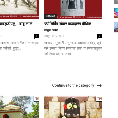
व्यक्तिमत्वे
बड्डीपटू – बाबू लाले
ज्योतिर्विद शंकर बाळकृष्ण दीक्षित
तालुका दापोली
22
August 6, 2021
1
0
णातल्या लाल मातीत रंगणारा एक
मानवाला सुरवाती पासूनच आकाशातील चंद्र, सूर्य,
्षांपुर्वी ' हुतुतू...
तारे इत्यादी विषयी जिज्ञासा होती. या जिज्ञासेतूनच
ज्योतिषशास्त्राचा उगम...
Continue to the category