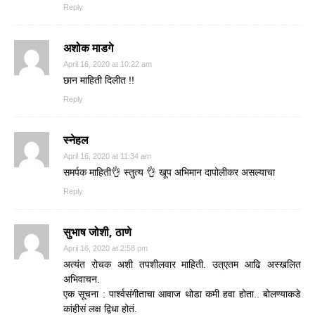
Reply
अशोक माडगे
April 16, 2020 at 10:22 am
छान माहिती दिलीत !!
Reply
स्नेहल
April 16, 2020 at 11:34 am
समर्पक माहिती👌 स्तुत्य 👌 खूप अभिमान दापोलीकर असल्याचा
Reply
सुभाष जोशी, ठाणे
April 16, 2020 at 2:58 pm
अत्यंत रोचक अशी तपशीलवार माहिती. उत्एतम आढि अस्खलित
अभिवाचन.
एक सूचना : पार्श्वसंगीताचा आवाज थोडा कमी हवा होता.. बोलण्याकडे
कांहीसं लक्ष द्विधा होतं.