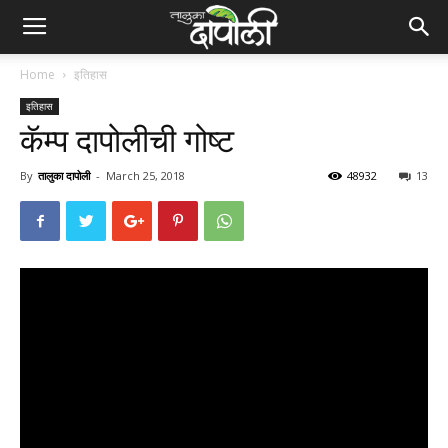
Home
इतिहास
इतिहास
कॅम्प दापोलीची गोष्ट
By
तालुका दापोली
-
March 25, 2018
48932
13