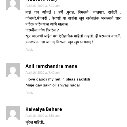
April 16, 2020 at 7:12 am
माझं गाव आंजर्ले ! हर्णे ,मुरुड, गिमव्हने, जालगाव, दापोली ,
कोलथरे,पंचनदी , केळशी या गावांना खूप नातेवाईक असल्याने सारा
परिसर परिचयाचा आणि माझाच!
गारम्बीला कोण विसरेल ?
खूप आठवणी आहेत पण ऐतिहासिक माहिती नव्हती. ही प्रथमच वाचली,
स्मरणरंजनाचा आनन्द मिळाला, खूप खूप धन्यवाद !
Reply
Anil ramchandra mane
April 16, 2020 at 7:40 am
I love dapoli my net in pleas sakhloli
Maje gav sakhloli shivaji nagar
Reply
Kaivalya Behere
April 16, 2020 at 8:51 am
सुरेख माहिती…