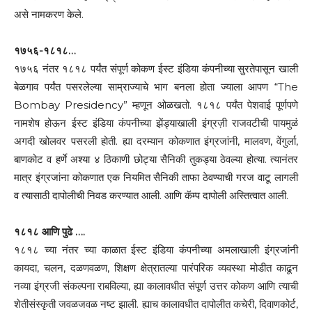
असे नामकरण केले.
१७५६-१८१८…
१७५६ नंतर १८१८ पर्यंत संपूर्ण कोकण ईस्ट इंडिया कंपनीच्या सुरतेपासून खाली
बेळगाव पर्यंत पसरलेल्या साम्राज्याचे भाग बनला होता ज्याला आपण “The
Bombay Presidency” म्हणून ओळखतो. १८१८ पर्यंत पेशवाई पूर्णपणे
नामशेष होऊन ईस्ट इंडिया कंपनीच्या झेंड्याखाली इंग्रज़ी राजवटीची पायमुळं
अगदी खोलवर पसरली होती. ह्या दरम्यान कोकणात इंग्रजांनी, मालवण, वेंगुर्ला,
बाणकोट व हर्णे अश्या ४ ठिकाणी छोट्या सैनिकी तुकड्या ठेवल्या होत्या. त्यानंतर
मात्र इंग्रजांना कोकणात एक नियमित सैनिकी ताफा ठेवण्याची गरज वाटू लागली
व त्यासाठी दापोलीची निवड करण्यात आली. आणि कॅम्प दापोली अस्तित्वात आली.
१८१८ आणि पुढे ….
१८१८ च्या नंतर च्या काळात ईस्ट इंडिया कंपनीच्या अमलाखाली इंग्रजांनी
कायदा, चलन, दळणवळण, शिक्षण क्षेत्रातल्या पारंपरिक व्यवस्था मोडीत काढून
नव्या इंग्रजी संकल्पना राबविल्या, ह्या कालावधीत संपूर्ण उत्तर कोकण आणि त्याची
शेतीसंस्कृती जवळजवळ नष्ट झाली. ह्याच कालावधीत दापोलीत कचेरी, दिवाणकोर्ट,