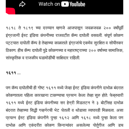
१८१८ ते १८१९ च्या दरम्यान म्हणजे आजपासून जवळजवळ २०० वर्षांपूर्वी
इंग्रजानी ईस्ट इंडिया कंपनीच्या राजवटीत कॅम्प दापोली वसवली. संपूर्ण कोकण
पट्टयात दापोली कॅम्प हे तेव्हाच्या काळातले इंग्रजांचे एकमेव सुरक्षित व सोयीस्कर
ठिकाण. हीच कॅम्प दापोली पुढे कोकणच्या व महाराष्ट्राच्या २०० वर्षाच्या सामाजिक,
सांस्कृतिक व राजकीय घडामोडींची साक्षिदार राहिली.
१६११ …
पण कॅम्प दापोलीची ही गोष्ट १६११ मध्ये जेव्हा ईस्ट इंडिया कंपनीने दाभोळ बंदरात
कोकणातला पहिला कारखाना टाकण्याचा प्रयत्न केला तेव्हा सुरु होते. फेब्रुवारी
१६११ मध्ये ईस्ट इंडिया कंपनीच्या सर हेन्री मिडलटन ने ३ बोटींसह दाभोळ
बंदरात तेव्हाच्या सिद्धी गव्हर्नरची भेट घेतली व थोडासा व्यापारही मिळवला. असा
प्रयत्न ईस्ट इंडिया कंपनीने पुन्हा १६१२ आणि १६१८ मध्ये पुन्हा केला पण
दाभोळ आणि एकंदरीत कोकण किनाऱ्यांवर असलेल्या पोर्तुगीज आणि डच