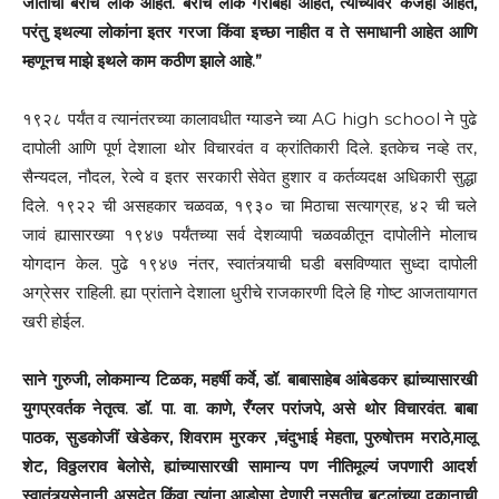
जातीची बरीच लोक आहेत. बरीच लोक गरीबही आहेत, त्यांच्यावर कर्जही आहेत,
परंतु इथल्या लोकांना इतर गरजा किंवा इच्छा नाहीत व ते समाधानी आहेत आणि
म्हणूनच माझे इथले काम कठीण झाले आहे.”
१९२८ पर्यंत व त्यानंतरच्या कालावधीत ग्याडने च्या AG high school ने पुढे
दापोली आणि पूर्ण देशाला थोर विचारवंत व क्रांतिकारी दिले. इतकेच नव्हे तर,
सैन्यदल, नौदल, रेल्वे व इतर सरकारी सेवेत हुशार व कर्तव्यदक्ष अधिकारी सुद्धा
दिले. १९२२ ची असहकार चळवळ, १९३० चा मिठाचा सत्याग्रह, ४२ ची चले
जावं ह्यासारख्या १९४७ पर्यंतच्या सर्व देशव्यापी चळवळीतून दापोलीने मोलाच
योगदान केल. पुढे १९४७ नंतर, स्वातंत्र्याची घडी बसविण्यात सुध्दा दापोली
अग्रेसर राहिली. ह्या प्रांताने देशाला धुरीचे राजकारणी दिले हि गोष्ट आजतायागत
खरी होईल.
साने गुरुजी, लोकमान्य टिळक, महर्षी कर्वे, डॉ. बाबासाहेब आंबेडकर ह्यांच्यासारखी
युगप्रवर्तक नेतृत्व. डॉ. पा. वा. काणे, रँग्लर परांजपे, असे थोर विचारवंत. बाबा
पाठक, सुडकोजीं खेडेकर, शिवराम मुरकर ,चंदुभाई मेहता, पुरुषोत्तम मराठे,मालू
शेट, विठ्ठलराव बेलोसे, ह्यांच्यासारखी सामान्य पण नीतिमूल्यं जपणारी आदर्श
स्वातंत्र्यसेनानी असुदेत किंवा त्यांना आडोसा देणारी नुसतीच बुटलांच्या दुकानाची