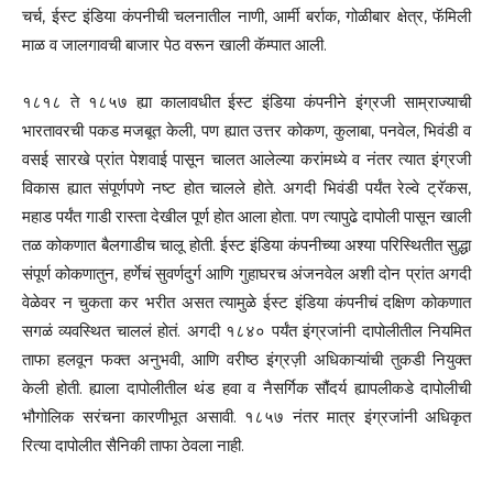
चर्च, ईस्ट इंडिया कंपनीची चलनातील नाणी, आर्मी बर्राक, गोळीबार क्षेत्र, फॅमिली
माळ व जालगावची बाजार पेठ वरून खाली कॅम्पात आली.
१८१८ ते १८५७ ह्या कालावधीत ईस्ट इंडिया कंपनीने इंग्रजी साम्राज्याची
भारतावरची पकड मजबूत केली, पण ह्यात उत्तर कोकण, कुलाबा, पनवेल, भिवंडी व
वसई सारखे प्रांत पेशवाई पासून चालत आलेल्या करांमध्ये व नंतर त्यात इंग्रजी
विकास ह्यात संपूर्णपणे नष्ट होत चालले होते. अगदी भिवंडी पर्यंत रेल्वे ट्रॅकस,
महाड पर्यंत गाडी रास्ता देखील पूर्ण होत आला होता. पण त्यापुढे दापोली पासून खाली
तळ कोकणात बैलगाडीच चालू होती. ईस्ट इंडिया कंपनीच्या अश्या परिस्थितीत सुद्धा
संपूर्ण कोकणातुन, हर्णेचं सुवर्णदुर्ग आणि गुहाघरच अंजनवेल अशी दोन प्रांत अगदी
वेळेवर न चुकता कर भरीत असत त्यामुळे ईस्ट इंडिया कंपनीचं दक्षिण कोकणात
सगळं व्यवस्थित चाललं होतं. अगदी १८४० पर्यंत इंग्रजांनी दापोलीतील नियमित
ताफा हलवून फक्त अनुभवी, आणि वरीष्ठ इंग्रज़ी अधिकाऱ्यांची तुकडी नियुक्त
केली होती. ह्याला दापोलीतील थंड हवा व नैसर्गिक सौंदर्य ह्यापलीकडे दापोलीची
भौगोलिक सरंचना कारणीभूत असावी. १८५७ नंतर मात्र इंग्रजांनी अधिकृत
रित्या दापोलीत सैनिकी ताफा ठेवला नाही.