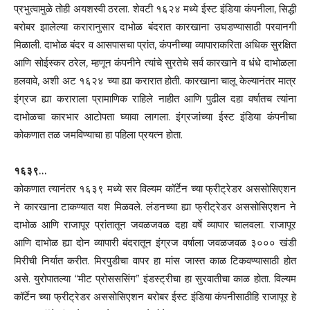
प्रभुत्वामुळे तोही अयशस्वी ठरला. शेवटी १६२४ मध्ये ईस्ट इंडिया कंपनीला, सिद्धी
बरोबर झालेल्या करारानुसार दाभोळ बंदरात कारखाना उघडण्यासाठी परवानगी
मिळाली. दाभोळ बंदर व आसपासचा प्रांत, कंपनीच्या व्यापाराकरिता अधिक सुरक्षित
आणि सोईस्कर ठरेल, म्हणून कंपनीने त्यांचे सुरतेचे सर्व कारखाने व धंधे दाभोळला
हलवावे, अशी अट १६२४ च्या ह्या करारात होती. कारखाना चालू केल्यानंतर मात्र
इंग्रज ह्या कराराला प्रामाणिक राहिले नाहीत आणि पुढील दहा वर्षातच त्यांना
दाभोळचा कारभार आटोपता घ्यावा लागला. इंग्रजांच्या ईस्ट इंडिया कंपनीचा
कोकणात तळ जमविण्याचा हा पहिला प्रयत्न होता.
१६३९…
कोकणात त्यानंतर १६३९ मध्ये सर विल्यम कॉर्टेन च्या फ्रीट्रेडर अससोसिएशन
ने कारखाना टाकण्यात यश मिळवले. लंडनच्या ह्या फ्रीट्रेडर अससोसिएशन ने
दाभोळ आणि राजापूर प्रांतातून जवळजवळ दहा वर्षे व्यापार चालवला. राजापूर
आणि दाभोळ ह्या दोन व्यापारी बंदरातून इंग्रज वर्षाला जवळजवळ ३००० खंडी
मिरीची निर्यात करीत. मिरपुडीचा वापर हा मांस जास्त काळ टिकवण्यासाठी होत
असे. युरोपातल्या “मीट प्रोसससिंग” इंडस्ट्रीचा हा सुरवातीचा काळ होता. विल्यम
कॉर्टेन च्या फ्रीट्रेडर अससोसिएशन बरोबर ईस्ट इंडिया कंपनीसाठीहि राजापूर हे