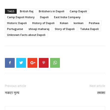
TAGS
British Raj
Britishers in Dapoli
Camp Dapoli
Camp Dapoli History
Dapoli
East India Company
Historic Dapoli
History of Dapoli
Kokan
konkan
Peshwa
Portuguese
shivaji maharaj
Story of Dapoli
Taluka Dapoli
Unknown Facts about Dapoli
Previous article
Next article
नकटा नृत्य
तमाशा