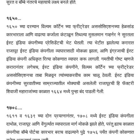
सुरत व बॉम्बे नंतरचे महत्वाचे लक्ष्य बनले होते.
१६५०…
१६५० च्या दरम्यान विल्यम कॉर्टेन च्या फ्रीट्रेडर अससोसिएशनच्या हेळसांड
कारभाराला आणि वाढत्या कर्जाला कंटाळून तिथल्या मुसलमान गव्हर्नर ने सुरतला
ईस्ट इंडिया कंपनीच्या प्रेसिडेंटची भेट घेतली. त्या भेटीत झालेल्या करारात
राजापूर ईस्ट इंडिया कंपनीला व्यापारासाठी मोकळा झाला, आणि इंग्रजाची ईस्ट
इंडिया कंपनी अधिकृत रित्या कोकणात व्यापार करू लागली. गमतीची गोष्ट म्हणजे
करारानंतर लगेचच, ईस्ट इंडिया कंपनीने, विल्यम कॉर्टेन च्या फ्रीट्रेडर
अससोसिएशनचा ताबा मिळवून त्यांच्याकरवीच काम चालू ठेवली. ईस्ट इंडिया
कंपनीच्या सुरवातीच्या साम्राज्यातील मोक्याची असलेली राजापूरची हि फॅक्टरी
शिवाजी महाराजांच्या काळात १६६४ मध्ये पुन्हा बंद पाडली गेली.
१७०८….
१६११ व १६३९ च्या दोन प्रयत्नानंतर, १७०८ मध्ये ईस्ट इंडिया कंपनीला
दाभोळ, राजापूर आणि वेंगुर्ल्यात व्यापाराला मार्ग मोकळे झाले होते, परंतु ह्याच काळात
कंपनीचा बॉम्बे पोर्टचा कारभार बराच वाढल्याने पुढे १७५६ पर्यंत कंपनी कोकणात