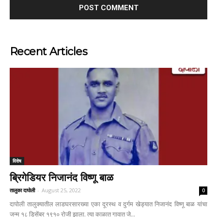
Recent Articles
विशेष
ब्रिगेडियर निजानंद विष्णू बाळ
तालुका दापोली
-
August 25, 2022
0
दापोली तालुक्यातील लाडघरसारख्या एका दूरस्थ व दुर्गम खेड्यात निजानंद विष्णू बाळ यांचा
जन्म १८ डिसेंबर १९१० रोजी झाला. त्या काळात गावात जे...