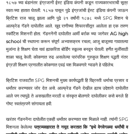
१८५७ च्या बंडानंतर इंग्रजानी ईस्ट इंडिया कंपनी कडून राज्यकारभाराची सूत्र
स्वतःच्या हातात घेतली. १८५७ पासून पुढे इंग्रजांची ईस्ट इंडिया कंपनी जाऊन
ब्रिटिश राज चालू झाला आणि पुढे २१ वर्षांनी १८७८ मध्ये SPG मिशन चे
आल्फ्रेड गॅडने दापोलीत आले. खुद्द राणीच्या शिफारसीतून आलेला हा एक तरुण
स्कॉटिश मिशनरी होता. गॅडननेंनी दापोलीत आर्मी बर्राक च्या जागेवर
AG high
school
ची स्थापना करून संपूर्ण अभ्यासक्रम रचला, आजु बाजूच्या गावातल्या
मुलांना हे शिक्षण घेता यावं ह्याकरिता बोर्डिंग स्कूल्स बनवून घेतली. हर्णेत मुलींसाठी
शाळा चालू केली. कोकणात रुढ असलेल्या पारंपरिक गुरुकुल शिक्षण पद्धती नंतर
इंग्रज़ी शिक्षण प्रणालीत कोकणात एवढं यश मिळवणारे ग्याडने हे पहिलेच.
ब्रिटिश राजवटीत SPG मिशनची मुख्य कार्यपद्धती हि ख्रिस्ती धर्माचा प्रसार व
धर्मांतर करण्यावर जोर देत असे. आल्फ्रेड गॅडने देखील ह्याच उद्देशाने दापोलीत
आले पण त्यापुढे ते असखलीत मराठी व संस्कृत बोलणारे दापोलीकर कसे बनले हि
गोष्ट स्वतंत्रपणे सांगायला हवी.
खरंतर गॅडननेंना दापोलीत एकही धर्मांतर करण्यात यश मिळाले नाही. त्यांनी SPG
मिशनला केलेल्या
पत्रव्यवहारात ते नमूद करतात कि “इथे वेगवेगळ्या धर्मांची व