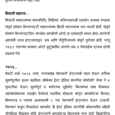
कुठेच असल्याचं नमूद नाही.
शिवाजी महाराज…
शिवाजी महाराजांच्या कारकीर्दीत, सिद्दीच्या जंजिरासारखी एकदोन अपवाद वगळता
संपूर्ण कोकण किनारपट्टी महाराजांच्या हिंदवी स्वराज्याचा भाग बनली होती. संपूर्ण
कोकण किनारपट्टीवर सरखेल कान्होजी आंग्रे हा एकछत्री अंमल होता, कानोजी
आंग्र्यांची जरब इंग्रजापासून, डच आणि पोर्तुगीजामध्ये संपूर्ण युरोपात होती. परंतु
१७३९ नंतरच्या काळात आंग्रे कुटुंबातील अंतर्गत वाद व पेशवाईचा प्रभाव दोन्ही
वाढतच गेले
१७५६…
शेवटी मार्च १७५६ मध्ये, नानासाहेब पेशव्यानी इंग्रजांची मदत घेऊन हर्णेच्या
सुवर्णदुर्गावर हल्ला चढविला. बॉम्बेच्या ईस्ट इंडिया कंपनीचा कोमोडोरे जेम्स ने ४
युध्दनौका घेऊन सुवर्णदुर्ग व समोरच्या भुईकोट किल्यांच्या ताबा मिळवला.
आंग्र्यांबरोबरच्या लढाईत केलेल्या मदतीचा मोबदला म्हणून बाणकोटचा किल्ला,
हिम्मतगड व त्याच्या आसपासची ५ गाव पेशव्यानीं इंग्रजांना देऊन टाकली.
पेशव्यानं कडून मिळालेला बाणकोट हि ईस्ट इंडिया कंपनीची कोकणातील पहिली
भौगोलिक मिळकत होती. इंग्रजांनी बाणकोटचा किल्ल्याचे नंतर फोर्ट व्हिक्टोरिया