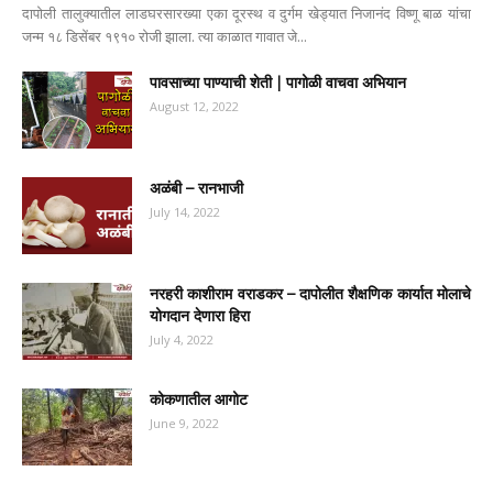
दापोली तालुक्यातील लाडघरसारख्या एका दूरस्थ व दुर्गम खेड्यात निजानंद विष्णू बाळ यांचा
जन्म १८ डिसेंबर १९१० रोजी झाला. त्या काळात गावात जे...
पावसाच्या पाण्याची शेती | पागोळी वाचवा अभियान
August 12, 2022
अळंबी – रानभाजी
July 14, 2022
नरहरी काशीराम वराडकर – दापोलीत शैक्षणिक कार्यात मोलाचे
योगदान देणारा हिरा
July 4, 2022
कोकणातील आगोट
June 9, 2022