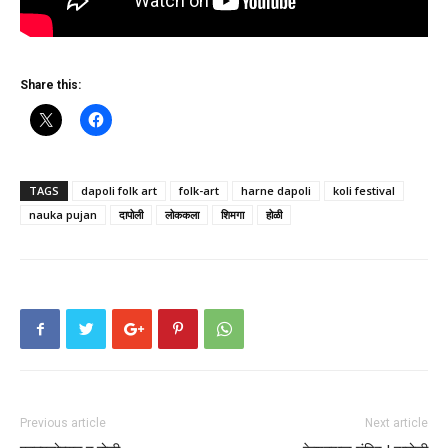
Share this:
TAGS
dapoli folk art
folk-art
harne dapoli
koli festival
nauka pujan
दापोली
लोककला
शिमगा
होळी
Previous article
Next article