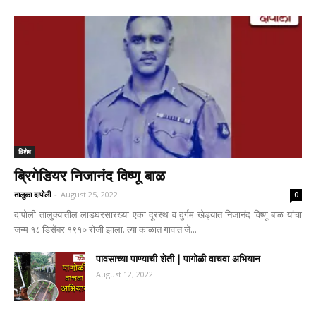
विशेष
ब्रिगेडियर निजानंद विष्णू बाळ
तालुका दापोली
-
August 25, 2022
0
दापोली तालुक्यातील लाडघरसारख्या एका दूरस्थ व दुर्गम खेड्यात निजानंद विष्णू बाळ यांचा
जन्म १८ डिसेंबर १९१० रोजी झाला. त्या काळात गावात जे...
पावसाच्या पाण्याची शेती | पागोळी वाचवा अभियान
August 12, 2022