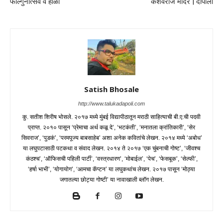
फाल्गुनोत्सव व होळी
केशवराज मंदिर | दापोली
Satish Bhosale
http://www.talukadapoli.com
कु. सतीश शिरीष भोसले. २०१७ मध्ये मुंबई विद्यापीठातून मराठी साहित्याची बी.ए.ची पदवी
प्राप्त. २०१० पासून ‘प्रेमाचा अर्थ कळू दे’, ‘भटकंती’, ‘मनातला क्रांतिकारी’, ‘सेर
सिवराज’, ‘पुडकं’, ‘परमपूज्य बाबसाहेब’ अशा अनेक कवितांचे लेखन. २०१४ मध्ये ‘अबोध’
या लघुपटासाठी पटकथा व संवाद लेखन. २०१४ ते २०१७ ‘एक चुंबनाची गोष्ट’, ‘जीवश्च
कंठश्च’, ‘ऑफिसची पहिली पार्टी’, ‘वस्त्रधारण’, ‘मोबाईल’, ‘पेच’, ‘फेसबूक’, ‘सेल्फी’,
‘हर्षा भाभी’, ‘योगायोग’, ‘आमचा कॅप्टन’ या लघुकथांच लेखन. २०१७ पासून ‘मोठ्या
जगातल्या छोट्या गोष्टी’ या नावाखाली ब्लॉग लेखन.