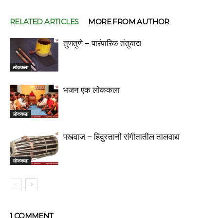
RELATED ARTICLES
MORE FROM AUTHOR
तुणतुणे – पारंपारिक तंतुवाद्य
लोककला
भजन एक लोककला
लोककला
पखवाज – हिंदुस्तानी संगीतातील तालवाद्य
लोककला
1 COMMENT