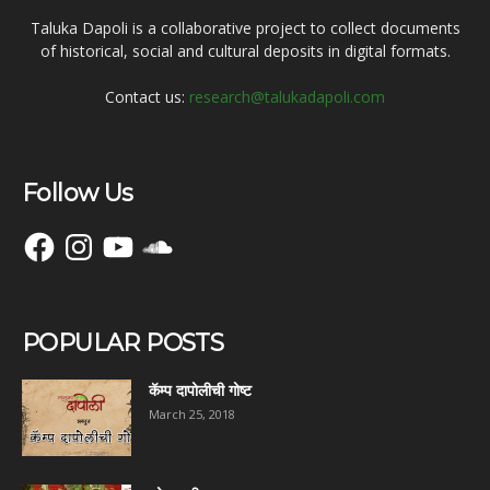
Taluka Dapoli is a collaborative project to collect documents
of historical, social and cultural deposits in digital formats.
Contact us:
research@talukadapoli.com
Follow Us
Facebook
Instagram
YouTube
SoundCloud
POPULAR POSTS
कॅम्प दापोलीची गोष्ट
March 25, 2018