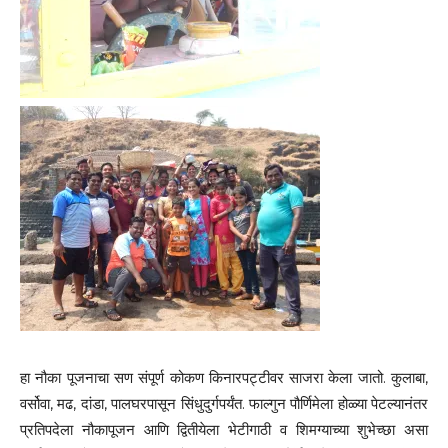
हा नौका पूजनाचा सण संपूर्ण कोकण किनारपट्टीवर साजरा केला जातो. कुलाबा,
वर्सोवा, मढ, दांडा, पालघरपासून सिंधुदुर्गपर्यंत. फाल्गुन पौर्णिमेला होळ्या पेटल्यानंतर
प्रतिपदेला नौकापूजन आणि द्वितीयेला भेटीगाठी व शिमग्याच्या शुभेच्छा असा