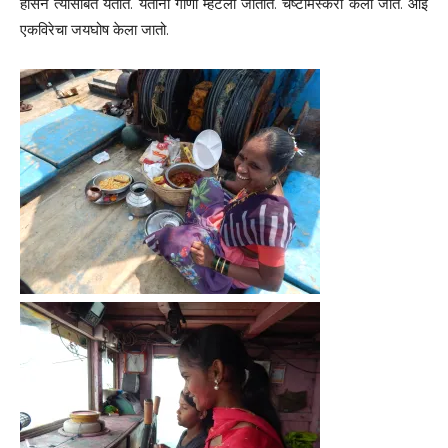
हौसेने त्यासोबत येतात. येताना गाणी म्हटली जातात. चेष्टामस्करी केली जाते. आई
एकविरेचा जयघोष केला जातो.