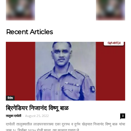
Recent Articles
विशेष
ब्रिगेडियर निजानंद विष्णू बाळ
तालुका दापोली
-
August 25, 2022
0
दापोली तालुक्यातील लाडघरसारख्या एका दूरस्थ व दुर्गम खेड्यात निजानंद विष्णू बाळ यांचा
जन्म १८ डिसेंबर १९१० रोजी झाला. त्या काळात गावात जे...