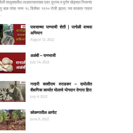
पोली तालुक्यातील लाडघरसारख्या एका दूरस्थ व दुर्गम खेड्यात निजानंद
ष्णू बाळ यांचा जन्म १८ डिसेंबर १९१० रोजी झाला. त्या काळात गावात
..
पावसाच्या पाण्याची शेती | पागोळी वाचवा
अभियान
August 12, 2022
अळंबी – रानभाजी
July 14, 2022
नरहरी काशीराम वराडकर – दापोलीत
शैक्षणिक कार्यात मोलाचे योगदान देणारा हिरा
July 4, 2022
कोकणातील आगोट
June 9, 2022