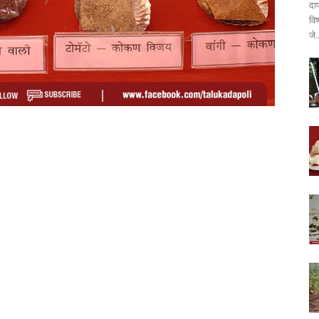
दा
वि
जे.