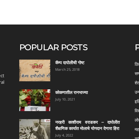
POPULAR POSTS
कॅम्प दापोलीची गोष्ट
ठि
March 25, 2018
सण
ect
al
शे
उन
कोकणातील रानभाज्या
July 10, 2021
इत
वि
ल
नरहरी काशीराम वराडकर – दापोलीत
शैक्षणिक कार्यात मोलाचे योगदान देणारा हिरा
महर
July 4, 2022
व्य