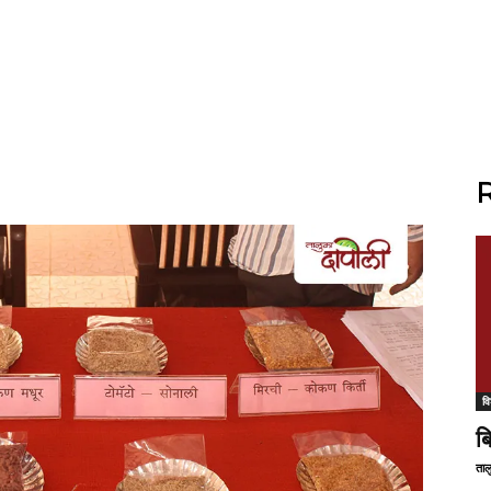
R
वि
ब
ताल