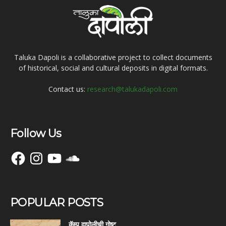
Taluka Dapoli is a collaborative project to collect documents
of historical, social and cultural deposits in digital formats.
Contact us:
research@talukadapoli.com
Follow Us
Facebook
Instagram
YouTube
SoundCloud
POPULAR POSTS
कॅम्प दापोलीची गोष्ट