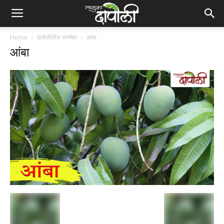
Home
दापोलीतील रानमेवा
आंबा
आंबा