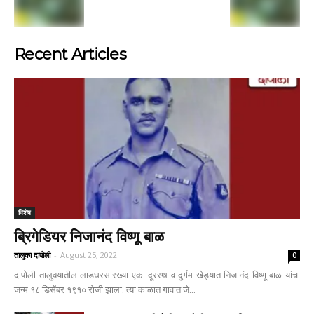
Recent Articles
विशेष
ब्रिगेडियर निजानंद विष्णू बाळ
तालुका दापोली
-
August 25, 2022
0
दापोली तालुक्यातील लाडघरसारख्या एका दूरस्थ व दुर्गम खेड्यात निजानंद विष्णू बाळ यांचा
जन्म १८ डिसेंबर १९१० रोजी झाला. त्या काळात गावात जे...