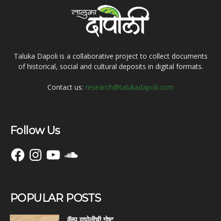
Taluka Dapoli is a collaborative project to collect documents
of historical, social and cultural deposits in digital formats.
Contact us:
research@talukadapoli.com
Follow Us
Facebook
Instagram
YouTube
SoundCloud
POPULAR POSTS
कॅम्प दापोलीची गोष्ट