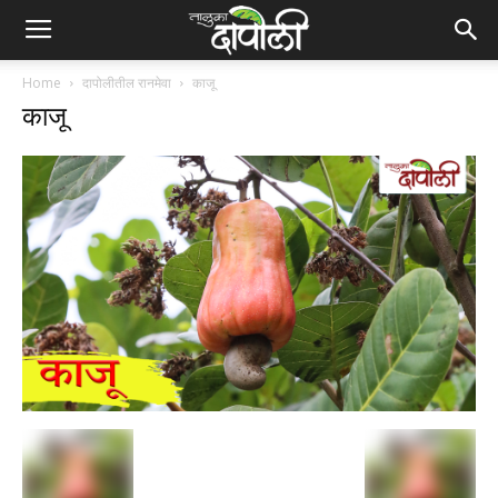
Home
दापोलीतील रानमेवा
काजू
काजू