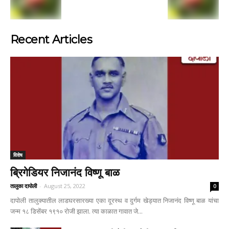
Recent Articles
विशेष
ब्रिगेडियर निजानंद विष्णू बाळ
तालुका दापोली
-
August 25, 2022
0
दापोली तालुक्यातील लाडघरसारख्या एका दूरस्थ व दुर्गम खेड्यात निजानंद विष्णू बाळ यांचा
जन्म १८ डिसेंबर १९१० रोजी झाला. त्या काळात गावात जे...