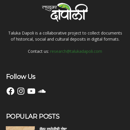
Taluka Dapoli is a collaborative project to collect documents
of historical, social and cultural deposits in digital formats.
Contact us:
research@talukadapoli.com
Follow Us
Facebook
Instagram
YouTube
SoundCloud
POPULAR POSTS
कॅम्प दापोलीची गोष्ट