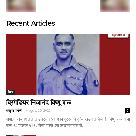
Recent Articles
विशेष
ब्रिगेडियर निजानंद विष्णू बाळ
तालुका दापोली
-
August 25, 2022
0
दापोली तालुक्यातील लाडघरसारख्या एका दूरस्थ व दुर्गम खेड्यात निजानंद विष्णू बाळ यांचा
जन्म १८ डिसेंबर १९१० रोजी झाला. त्या काळात गावात जे...