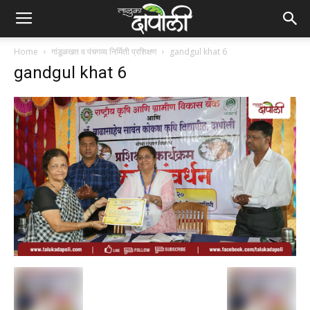
Home
गांडूळखत व पंचगव्य निर्मिती प्रशिक्षण
gandgul khat 6
gandgul khat 6