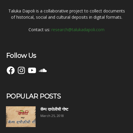
Taluka Dapoli is a collaborative project to collect documents
of historical, social and cultural deposits in digital formats.
Contact us:
research@talukadapoli.com
Follow Us
Facebook
Instagram
YouTube
SoundCloud
POPULAR POSTS
कॅम्प दापोलीची गोष्ट
March 25, 2018