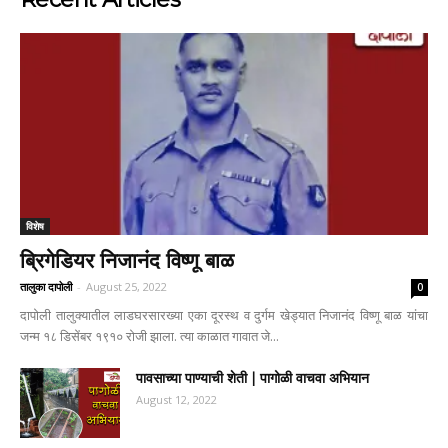
विशेष
ब्रिगेडियर निजानंद विष्णू बाळ
तालुका दापोली
-
August 25, 2022
0
दापोली तालुक्यातील लाडघरसारख्या एका दूरस्थ व दुर्गम खेड्यात निजानंद विष्णू बाळ यांचा
जन्म १८ डिसेंबर १९१० रोजी झाला. त्या काळात गावात जे...
पावसाच्या पाण्याची शेती | पागोळी वाचवा अभियान
August 12, 2022