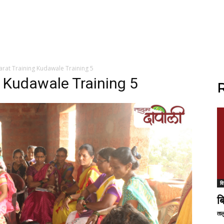
rat Training Kudawale Training 5
 Kudawale Training 5
R
वि
ब
ताल