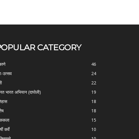
POPULAR CATEGORY
काणे
46
-उत्सव
24
ती
22
्नत भारत अभियान (दापोली)
19
िहास
18
शेष
18
ोककला
15
्षी कर्वे
10
क्तिमत्वे
10