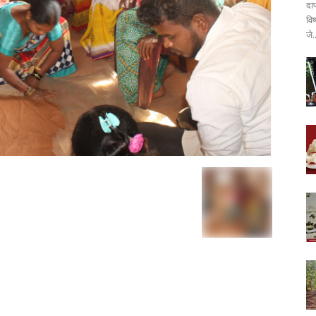
दा
वि
जे.