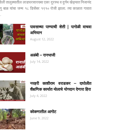
पोली तालुक्यातील लाडघरसारख्या एका दूरस्थ व दुर्गम खेड्यात निजानंद
ष्णू बाळ यांचा जन्म १८ डिसेंबर १९१० रोजी झाला. त्या काळात गावात
..
पावसाच्या पाण्याची शेती | पागोळी वाचवा
अभियान
August 12, 2022
अळंबी – रानभाजी
July 14, 2022
नरहरी काशीराम वराडकर – दापोलीत
शैक्षणिक कार्यात मोलाचे योगदान देणारा हिरा
July 4, 2022
कोकणातील आगोट
June 9, 2022