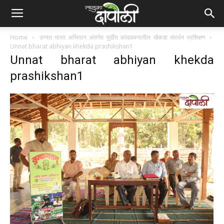
Home
उन्नत भारत अभियान अंतर्गत मुर्डीत कांदळवनातील खेकडा संवर्धन प्रशिक्षण
Unnat bharat abhiyan khekda prashikshan1
Unnat bharat abhiyan khekda
prashikshan1