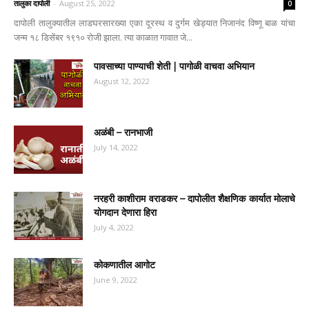
तालुका दापोली
-
August 25, 2022
0
दापोली तालुक्यातील लाडघरसारख्या एका दूरस्थ व दुर्गम खेड्यात निजानंद विष्णू बाळ यांचा
जन्म १८ डिसेंबर १९१० रोजी झाला. त्या काळात गावात जे...
पावसाच्या पाण्याची शेती | पागोळी वाचवा अभियान
August 12, 2022
अळंबी – रानभाजी
July 14, 2022
नरहरी काशीराम वराडकर – दापोलीत शैक्षणिक कार्यात मोलाचे
योगदान देणारा हिरा
July 4, 2022
कोकणातील आगोट
June 9, 2022