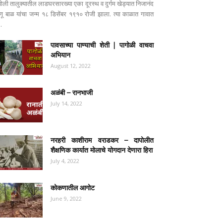
पोली तालुक्यातील लाडघरसारख्या एका दूरस्थ व दुर्गम खेड्यात निजानंद
ष्णू बाळ यांचा जन्म १८ डिसेंबर १९१० रोजी झाला. त्या काळात गावात
..
पावसाच्या पाण्याची शेती | पागोळी वाचवा
अभियान
August 12, 2022
अळंबी – रानभाजी
July 14, 2022
नरहरी काशीराम वराडकर – दापोलीत
शैक्षणिक कार्यात मोलाचे योगदान देणारा हिरा
July 4, 2022
कोकणातील आगोट
June 9, 2022