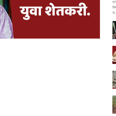
दा
वि
जे.