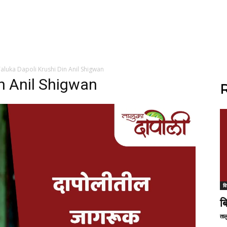
aluka Dapoli Krushi Din Anil Shigwan
in Anil Shigwan
R
वि
ब
ताल