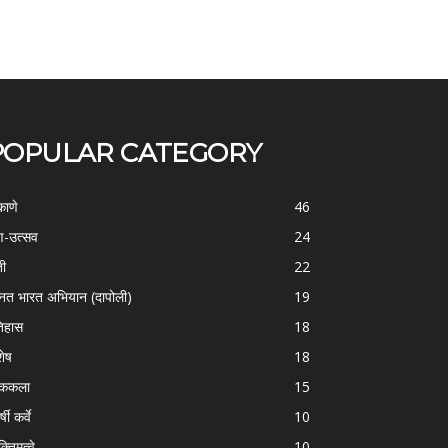
POPULAR CATEGORY
काणे
46
-उत्सव
24
ती
22
्नत भारत अभियान (दापोली)
19
िहास
18
शेष
18
ोककला
15
्षी कर्वे
10
क्तिमत्वे
10