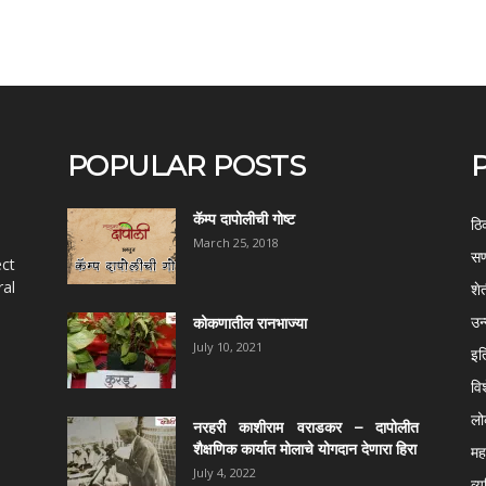
POPULAR POSTS
कॅम्प दापोलीची गोष्ट
ठि
March 25, 2018
सण
ect
al
शे
उन
कोकणातील रानभाज्या
July 10, 2021
इत
वि
ल
नरहरी काशीराम वराडकर – दापोलीत
शैक्षणिक कार्यात मोलाचे योगदान देणारा हिरा
महर
July 4, 2022
व्य