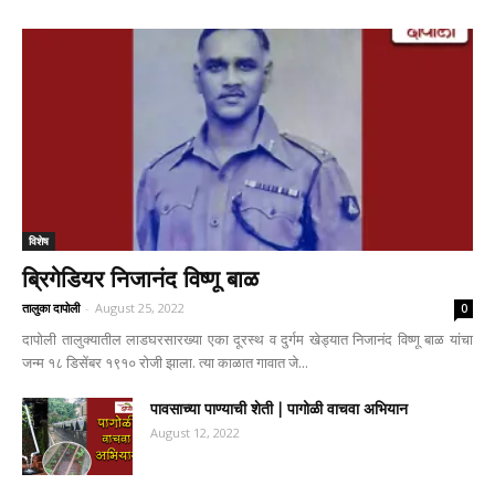
विशेष
ब्रिगेडियर निजानंद विष्णू बाळ
तालुका दापोली
-
August 25, 2022
0
दापोली तालुक्यातील लाडघरसारख्या एका दूरस्थ व दुर्गम खेड्यात निजानंद विष्णू बाळ यांचा
जन्म १८ डिसेंबर १९१० रोजी झाला. त्या काळात गावात जे...
पावसाच्या पाण्याची शेती | पागोळी वाचवा अभियान
August 12, 2022