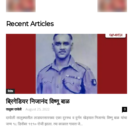
Recent Articles
विशेष
ब्रिगेडियर निजानंद विष्णू बाळ
तालुका दापोली
-
August 25, 2022
0
दापोली तालुक्यातील लाडघरसारख्या एका दूरस्थ व दुर्गम खेड्यात निजानंद विष्णू बाळ यांचा
जन्म १८ डिसेंबर १९१० रोजी झाला. त्या काळात गावात जे...