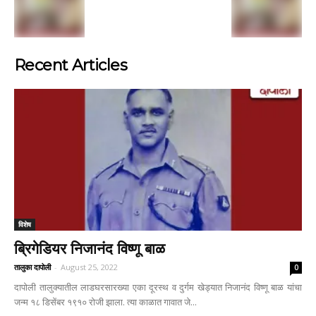
Recent Articles
विशेष
ब्रिगेडियर निजानंद विष्णू बाळ
तालुका दापोली
-
August 25, 2022
0
दापोली तालुक्यातील लाडघरसारख्या एका दूरस्थ व दुर्गम खेड्यात निजानंद विष्णू बाळ यांचा
जन्म १८ डिसेंबर १९१० रोजी झाला. त्या काळात गावात जे...