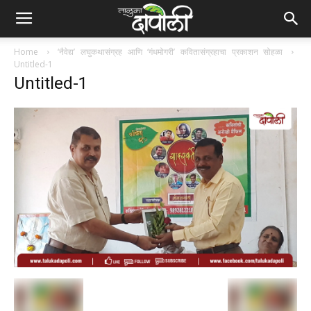
Home
‘नैवेद्य’ लघुकथासंग्रह आणि ‘गंधमोगरी’ कवितासंग्रहाचा प्रकाशन सोहळा
Untitled-1
Untitled-1