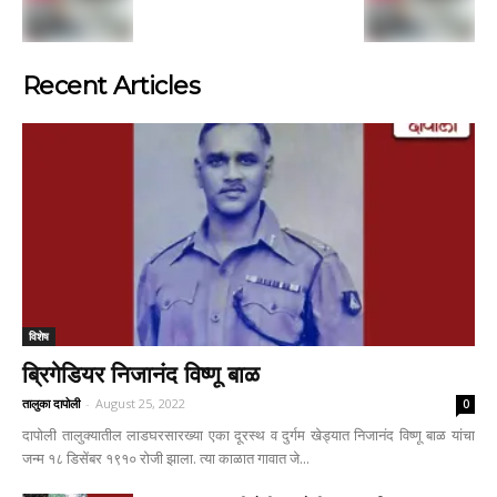
Recent Articles
विशेष
ब्रिगेडियर निजानंद विष्णू बाळ
तालुका दापोली
-
August 25, 2022
0
दापोली तालुक्यातील लाडघरसारख्या एका दूरस्थ व दुर्गम खेड्यात निजानंद विष्णू बाळ यांचा
जन्म १८ डिसेंबर १९१० रोजी झाला. त्या काळात गावात जे...