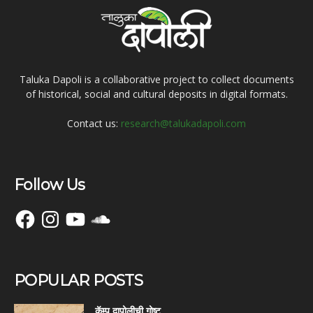
Taluka Dapoli is a collaborative project to collect documents
of historical, social and cultural deposits in digital formats.
Contact us:
research@talukadapoli.com
Follow Us
Facebook
Instagram
YouTube
SoundCloud
POPULAR POSTS
कॅम्प दापोलीची गोष्ट