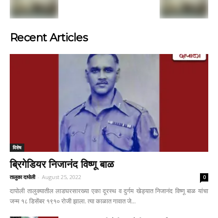
Recent Articles
विशेष
ब्रिगेडियर निजानंद विष्णू बाळ
तालुका दापोली
-
August 25, 2022
0
दापोली तालुक्यातील लाडघरसारख्या एका दूरस्थ व दुर्गम खेड्यात निजानंद विष्णू बाळ यांचा
जन्म १८ डिसेंबर १९१० रोजी झाला. त्या काळात गावात जे...