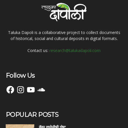
Taluka Dapoli is a collaborative project to collect documents
of historical, social and cultural deposits in digital formats.
Contact us:
research@talukadapoli.com
Follow Us
Facebook
Instagram
YouTube
SoundCloud
POPULAR POSTS
कॅम्प दापोलीची गोष्ट