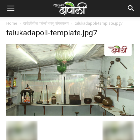
Home
दापोलीतील परांजपे वस्तू संग्रहालय
talukadapoli-template.jpg7
talukadapoli-template.jpg7