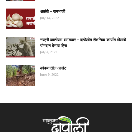
अळंबी – रानभाजी
July 14, 2022
नरहरी काशीराम वराडकर – दापोलीत शैक्षणिक कार्यात मोलाचे
योगदान देणारा हिरा
July 4, 2022
कोकणातील आगोट
June 9, 2022