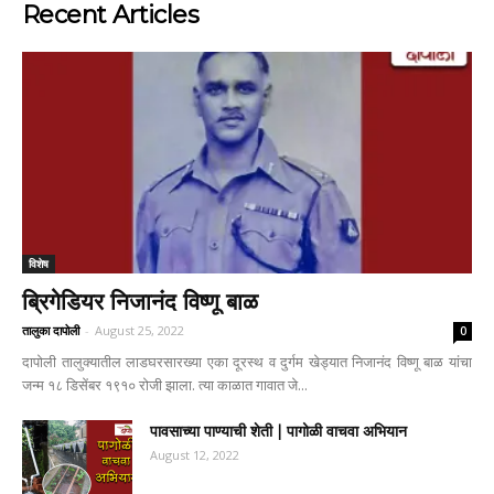
Recent Articles
विशेष
ब्रिगेडियर निजानंद विष्णू बाळ
तालुका दापोली
-
August 25, 2022
0
दापोली तालुक्यातील लाडघरसारख्या एका दूरस्थ व दुर्गम खेड्यात निजानंद विष्णू बाळ यांचा
जन्म १८ डिसेंबर १९१० रोजी झाला. त्या काळात गावात जे...
पावसाच्या पाण्याची शेती | पागोळी वाचवा अभियान
August 12, 2022