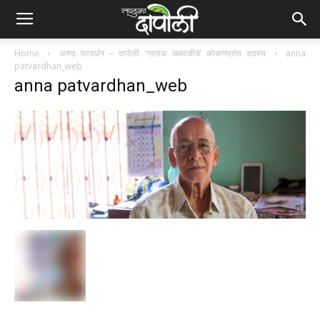
Home
अण्णा पटवर्धन – दापोली ‘ग्राहक चळवळीचे’ कोकणप्रांत सदस्य
anna
patvardhan_web
anna patvardhan_web