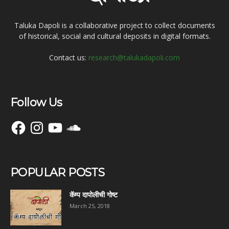
Taluka Dapoli is a collaborative project to collect documents
of historical, social and cultural deposits in digital formats.
Contact us:
research@talukadapoli.com
Follow Us
Facebook
Instagram
YouTube
SoundCloud
POPULAR POSTS
कॅम्प दापोलीची गोष्ट
March 25, 2018