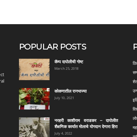
POPULAR POSTS
कॅम्प दापोलीची गोष्ट
ठि
March 25, 2018
सण
ect
al
शे
उन
कोकणातील रानभाज्या
July 10, 2021
इत
वि
ल
नरहरी काशीराम वराडकर – दापोलीत
शैक्षणिक कार्यात मोलाचे योगदान देणारा हिरा
महर
July 4, 2022
व्य