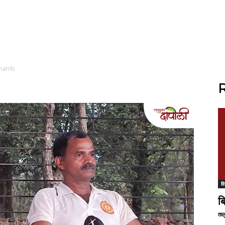
khamb
R
वि
ब
ताल