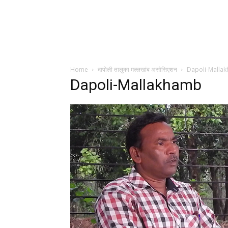
Home
दापोली तालुका मल्लखांब असोसिएशन
Dapoli-Malla
Dapoli-Mallakhamb