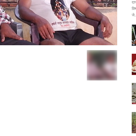
दा
वि
जे.