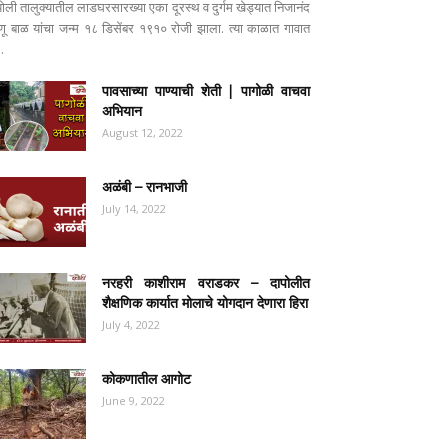
पोली तालुक्यातील लाडघरसारख्या एका दूरस्थ व दुर्गम खेड्यात निजानंद
ष्णू बाळ यांचा जन्म १८ डिसेंबर १९१० रोजी झाला. त्या काळात गावात
..
पावसाच्या पाण्याची शेती | पागोळी वाचवा
अभियान
August 12, 2022
अळंबी – रानभाजी
July 14, 2022
नरहरी काशीराम वराडकर – दापोलीत
शैक्षणिक कार्यात मोलाचे योगदान देणारा हिरा
July 4, 2022
कोकणातील आगोट
June 9, 2022