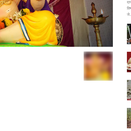
दा
वि
जे.