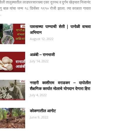
पोली तालुक्यातील लाडघरसारख्या एका दूरस्थ व दुर्गम खेड्यात निजानंद
ष्णू बाळ यांचा जन्म १८ डिसेंबर १९१० रोजी झाला. त्या काळात गावात
..
पावसाच्या पाण्याची शेती | पागोळी वाचवा
अभियान
August 12, 2022
अळंबी – रानभाजी
July 14, 2022
नरहरी काशीराम वराडकर – दापोलीत
शैक्षणिक कार्यात मोलाचे योगदान देणारा हिरा
July 4, 2022
कोकणातील आगोट
June 9, 2022