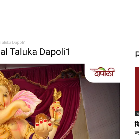
Taluka Dapoli1
al Taluka Dapoli1
R
वि
ब
ताल