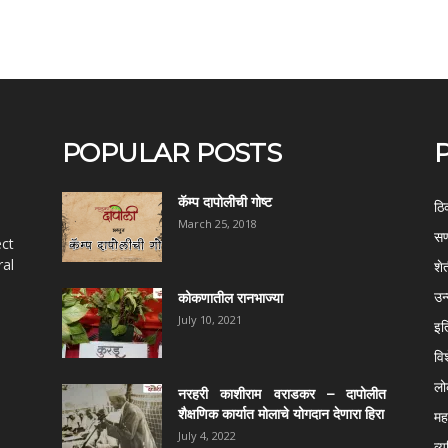
POPULAR POSTS
कॅम्प दापोलीची गोष्ट
ठि
March 25, 2018
सण
ect
al
शे
उन
कोकणातील रानभाज्या
July 10, 2021
इत
वि
ल
नरहरी काशीराम वराडकर – दापोलीत
शैक्षणिक कार्यात मोलाचे योगदान देणारा हिरा
महर
July 4, 2022
व्य