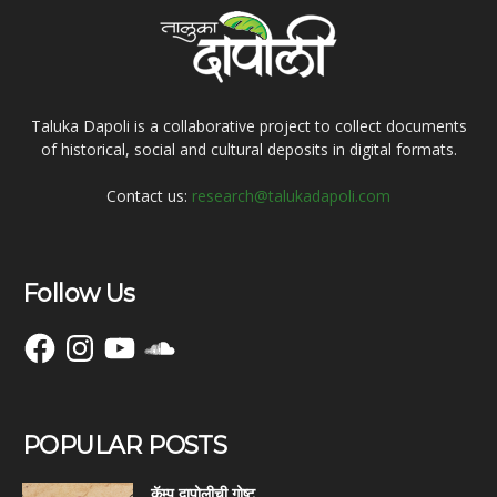
Taluka Dapoli is a collaborative project to collect documents
of historical, social and cultural deposits in digital formats.
Contact us:
research@talukadapoli.com
Follow Us
Facebook
Instagram
YouTube
SoundCloud
POPULAR POSTS
कॅम्प दापोलीची गोष्ट