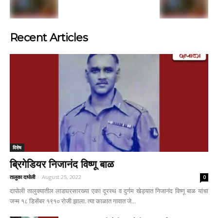
Recent Articles
विशेष
ब्रिगेडियर निजानंद विष्णू बाळ
तालुका दापोली
-
August 25, 2022
0
दापोली तालुक्यातील लाडघरसारख्या एका दूरस्थ व दुर्गम खेड्यात निजानंद विष्णू बाळ यांचा
जन्म १८ डिसेंबर १९१० रोजी झाला. त्या काळात गावात जे...