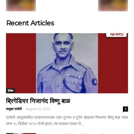
Recent Articles
विशेष
ब्रिगेडियर निजानंद विष्णू बाळ
तालुका दापोली
-
August 25, 2022
0
दापोली तालुक्यातील लाडघरसारख्या एका दूरस्थ व दुर्गम खेड्यात निजानंद विष्णू बाळ यांचा
जन्म १८ डिसेंबर १९१० रोजी झाला. त्या काळात गावात जे...