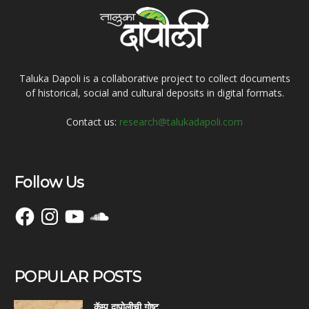
Taluka Dapoli is a collaborative project to collect documents
of historical, social and cultural deposits in digital formats.
Contact us:
research@talukadapoli.com
Follow Us
Facebook
Instagram
YouTube
SoundCloud
POPULAR POSTS
कॅम्प दापोलीची गोष्ट