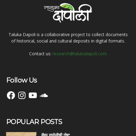
Taluka Dapoli is a collaborative project to collect documents
of historical, social and cultural deposits in digital formats.
Contact us:
research@talukadapoli.com
Follow Us
Facebook
Instagram
YouTube
SoundCloud
POPULAR POSTS
कॅम्प दापोलीची गोष्ट