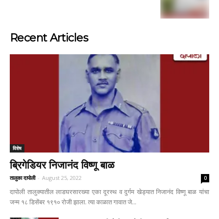
Recent Articles
विशेष
ब्रिगेडियर निजानंद विष्णू बाळ
तालुका दापोली
-
August 25, 2022
0
दापोली तालुक्यातील लाडघरसारख्या एका दूरस्थ व दुर्गम खेड्यात निजानंद विष्णू बाळ यांचा
जन्म १८ डिसेंबर १९१० रोजी झाला. त्या काळात गावात जे...