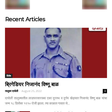
Recent Articles
विशेष
ब्रिगेडियर निजानंद विष्णू बाळ
तालुका दापोली
-
August 25, 2022
0
दापोली तालुक्यातील लाडघरसारख्या एका दूरस्थ व दुर्गम खेड्यात निजानंद विष्णू बाळ यांचा
जन्म १८ डिसेंबर १९१० रोजी झाला. त्या काळात गावात जे...