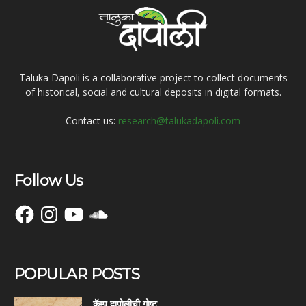
Taluka Dapoli is a collaborative project to collect documents
of historical, social and cultural deposits in digital formats.
Contact us:
research@talukadapoli.com
Follow Us
Facebook
Instagram
YouTube
SoundCloud
POPULAR POSTS
कॅम्प दापोलीची गोष्ट