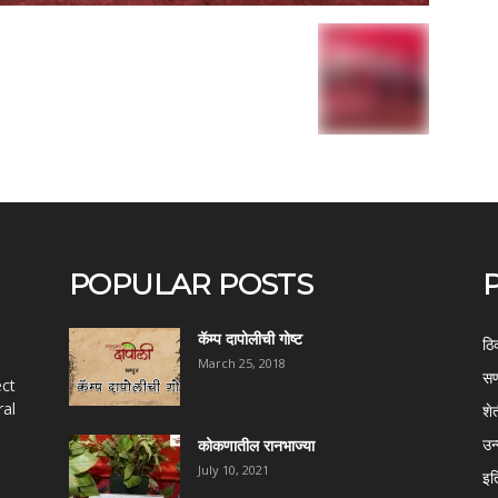
POPULAR POSTS
कॅम्प दापोलीची गोष्ट
ठि
March 25, 2018
सण
ect
al
शे
उन
कोकणातील रानभाज्या
July 10, 2021
इत