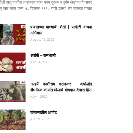
पोली तालुक्यातील लाडघरसारख्या एका दूरस्थ व दुर्गम खेड्यात निजानंद
ष्णू बाळ यांचा जन्म १८ डिसेंबर १९१० रोजी झाला. त्या काळात गावात
..
पावसाच्या पाण्याची शेती | पागोळी वाचवा
अभियान
August 12, 2022
अळंबी – रानभाजी
July 14, 2022
नरहरी काशीराम वराडकर – दापोलीत
शैक्षणिक कार्यात मोलाचे योगदान देणारा हिरा
July 4, 2022
कोकणातील आगोट
June 9, 2022