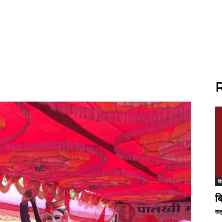
R
वि
ब
ताल