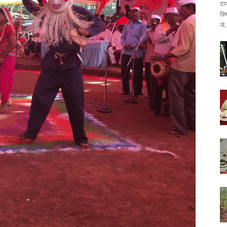
दा
वि
जे.