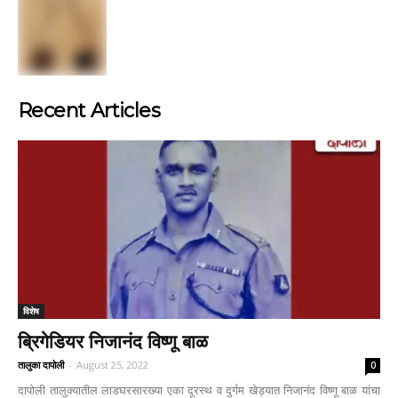
Recent Articles
विशेष
ब्रिगेडियर निजानंद विष्णू बाळ
तालुका दापोली
-
August 25, 2022
0
दापोली तालुक्यातील लाडघरसारख्या एका दूरस्थ व दुर्गम खेड्यात निजानंद विष्णू बाळ यांचा