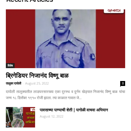
विशेष
ब्रिगेडियर निजानंद विष्णू बाळ
तालुका दापोली
-
August 25, 2022
0
दापोली तालुक्यातील लाडघरसारख्या एका दूरस्थ व दुर्गम खेड्यात निजानंद विष्णू बाळ यांचा
जन्म १८ डिसेंबर १९१० रोजी झाला. त्या काळात गावात जे...
पावसाच्या पाण्याची शेती | पागोळी वाचवा अभियान
August 12, 2022