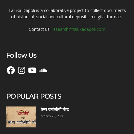
Taluka Dapoli is a collaborative project to collect documents
of historical, social and cultural deposits in digital formats.
Contact us:
research@talukadapoli.com
Follow Us
Facebook
Instagram
YouTube
SoundCloud
POPULAR POSTS
कॅम्प दापोलीची गोष्ट
March 25, 2018