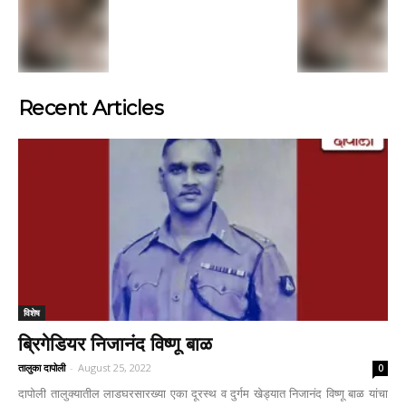
Recent Articles
विशेष
ब्रिगेडियर निजानंद विष्णू बाळ
तालुका दापोली
-
August 25, 2022
0
दापोली तालुक्यातील लाडघरसारख्या एका दूरस्थ व दुर्गम खेड्यात निजानंद विष्णू बाळ यांचा