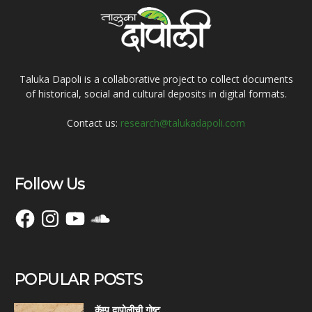
Taluka Dapoli is a collaborative project to collect documents
of historical, social and cultural deposits in digital formats.
Contact us:
research@talukadapoli.com
Follow Us
Facebook
Instagram
YouTube
SoundCloud
POPULAR POSTS
कॅम्प दापोलीची गोष्ट