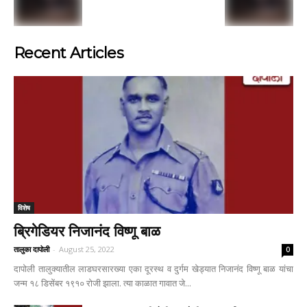
Recent Articles
विशेष
ब्रिगेडियर निजानंद विष्णू बाळ
तालुका दापोली
-
August 25, 2022
0
दापोली तालुक्यातील लाडघरसारख्या एका दूरस्थ व दुर्गम खेड्यात निजानंद विष्णू बाळ यांचा
जन्म १८ डिसेंबर १९१० रोजी झाला. त्या काळात गावात जे...