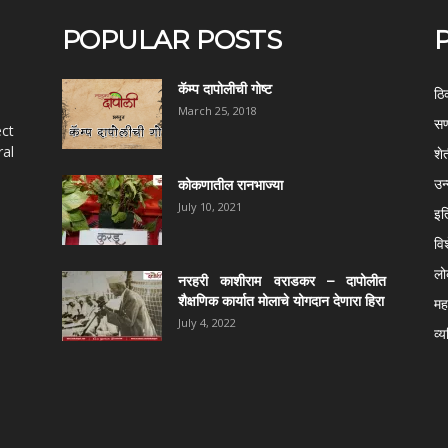
POPULAR POSTS
कॅम्प दापोलीची गोष्ट
ठि
March 25, 2018
सण
ect
al
शे
उन
कोकणातील रानभाज्या
July 10, 2021
इत
वि
ल
नरहरी काशीराम वराडकर – दापोलीत
शैक्षणिक कार्यात मोलाचे योगदान देणारा हिरा
महर
July 4, 2022
व्य