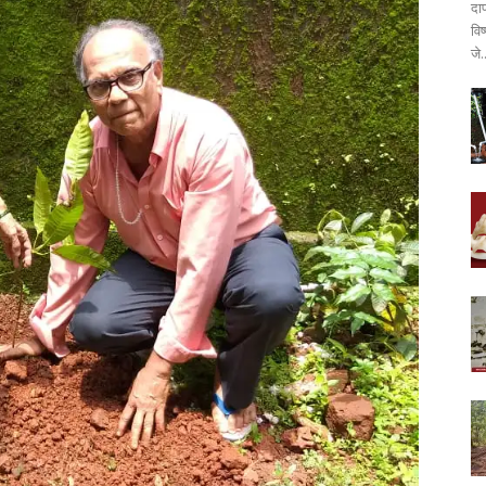
दा
वि
जे.