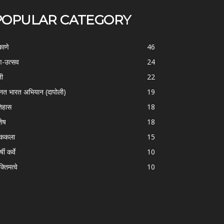
POPULAR CATEGORY
काणे
46
-उत्सव
24
ती
22
्नत भारत अभियान (दापोली)
19
िहास
18
शेष
18
ोककला
15
्षी कर्वे
10
क्तिमत्वे
10