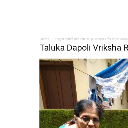
Home
‘तालुका दापोली डॉट कॉम’ चा ‘वृक्ष लागवड व रोप वाटप’ उपक्र
Taluka Dapoli Vriksha