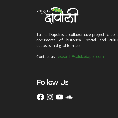
Taluka Dapoli is a collaborative project to coll
documents of historical, social and cultur
deposits in digital formats.
Contact us:
research@talukadapoli.com
Follow Us
Facebook
Instagram
YouTube
SoundCloud