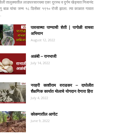
पोली तालुक्यातील लाडघरसारख्या एका दूरस्थ व दुर्गम खेड्यात निजानंद
ष्णू बाळ यांचा जन्म १८ डिसेंबर १९१० रोजी झाला. त्या काळात गावात
..
पावसाच्या पाण्याची शेती | पागोळी वाचवा
अभियान
August 12, 2022
अळंबी – रानभाजी
July 14, 2022
नरहरी काशीराम वराडकर – दापोलीत
शैक्षणिक कार्यात मोलाचे योगदान देणारा हिरा
July 4, 2022
कोकणातील आगोट
June 9, 2022