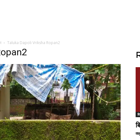
म
Taluka Dapoli Vriksha Ropan2
 Ropan2
R
वि
ब
ताल