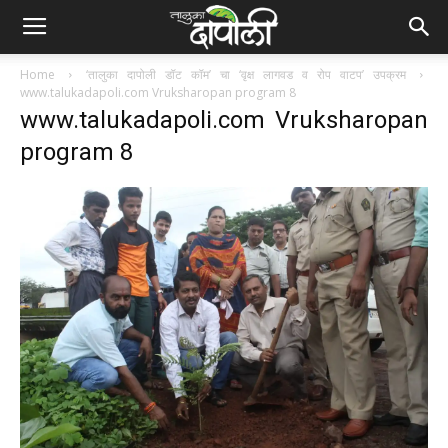
Home
‘तालुका दापोली डॉट कॉम’ चा ‘वृक्ष लागवड व रोप वाटप’ उपक्रम
www.talukadapoli.com Vruksharopan program 8
www.talukadapoli.com Vruksharopan
program 8