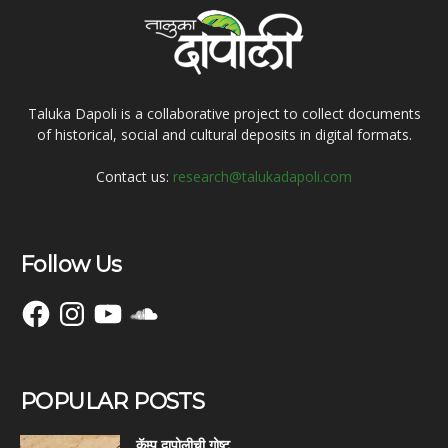
Taluka Dapoli is a collaborative project to collect documents
of historical, social and cultural deposits in digital formats.
Contact us:
research@talukadapoli.com
Follow Us
Facebook
Instagram
YouTube
SoundCloud
POPULAR POSTS
कॅम्प दापोलीची गोष्ट