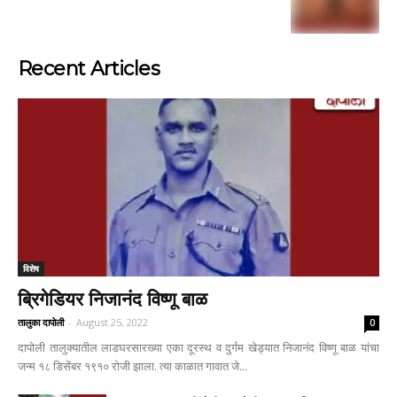
Recent Articles
विशेष
ब्रिगेडियर निजानंद विष्णू बाळ
तालुका दापोली
-
August 25, 2022
0
दापोली तालुक्यातील लाडघरसारख्या एका दूरस्थ व दुर्गम खेड्यात निजानंद विष्णू बाळ यांचा
जन्म १८ डिसेंबर १९१० रोजी झाला. त्या काळात गावात जे...