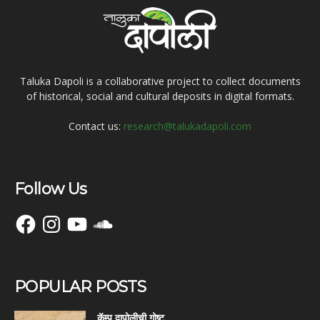
Taluka Dapoli is a collaborative project to collect documents
of historical, social and cultural deposits in digital formats.
Contact us:
research@talukadapoli.com
Follow Us
Facebook
Instagram
YouTube
SoundCloud
POPULAR POSTS
कॅम्प दापोलीची गोष्ट