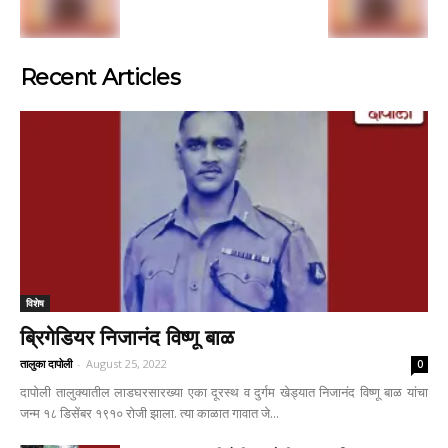
Recent Articles
विशेष
ब्रिगेडियर निजानंद विष्णू बाळ
तालुका दापोली
-
August 25, 2022
0
दापोली तालुक्यातील लाडघरसारख्या एका दूरस्थ व दुर्गम खेड्यात निजानंद विष्णू बाळ यांचा
जन्म १८ डिसेंबर १९१० रोजी झाला. त्या काळात गावात जे...