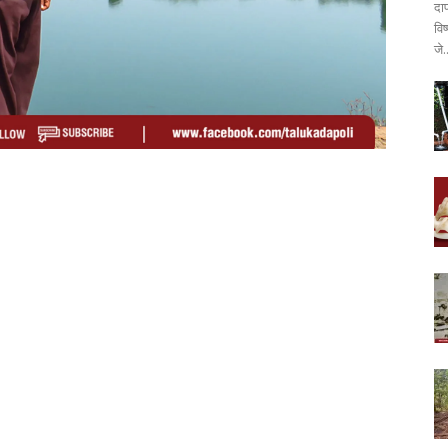
दा
वि
जे.