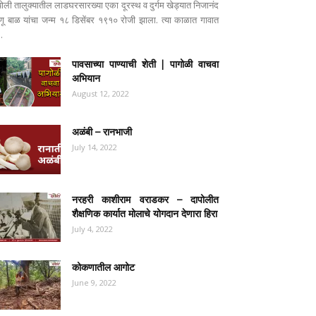
पोली तालुक्यातील लाडघरसारख्या एका दूरस्थ व दुर्गम खेड्यात निजानंद
ष्णू बाळ यांचा जन्म १८ डिसेंबर १९१० रोजी झाला. त्या काळात गावात
..
पावसाच्या पाण्याची शेती | पागोळी वाचवा
अभियान
August 12, 2022
अळंबी – रानभाजी
July 14, 2022
नरहरी काशीराम वराडकर – दापोलीत
शैक्षणिक कार्यात मोलाचे योगदान देणारा हिरा
July 4, 2022
कोकणातील आगोट
June 9, 2022