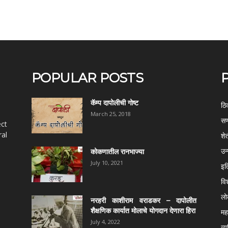
POPULAR POSTS
कॅम्प दापोलीची गोष्ट
ठि
March 25, 2018
सण
ect
al
शे
उन
कोकणातील रानभाज्या
July 10, 2021
इत
वि
ल
नरहरी काशीराम वराडकर – दापोलीत
शैक्षणिक कार्यात मोलाचे योगदान देणारा हिरा
महर
July 4, 2022
व्य