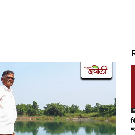
R
वि
ब
ताल