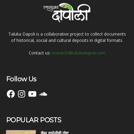
Taluka Dapoli is a collaborative project to collect documents
of historical, social and cultural deposits in digital formats.
Contact us:
research@talukadapoli.com
Follow Us
Facebook
Instagram
YouTube
SoundCloud
POPULAR POSTS
कॅम्प दापोलीची गोष्ट