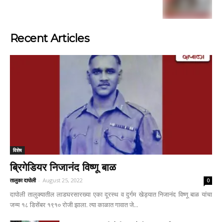
Recent Articles
विशेष
ब्रिगेडियर निजानंद विष्णू बाळ
तालुका दापोली
-
August 25, 2022
0
दापोली तालुक्यातील लाडघरसारख्या एका दूरस्थ व दुर्गम खेड्यात निजानंद विष्णू बाळ यांचा
जन्म १८ डिसेंबर १९१० रोजी झाला. त्या काळात गावात जे...