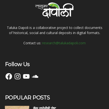
Taluka Dapoli is a collaborative project to collect documents
of historical, social and cultural deposits in digital formats.
Contact us:
research@talukadapoli.com
Follow Us
Facebook
Instagram
YouTube
SoundCloud
POPULAR POSTS
कॅम्प दापोलीची गोष्ट