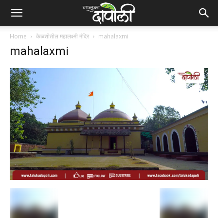
Home
केळशीतील महालक्ष्मी मंदिर
mahalaxmi
mahalaxmi