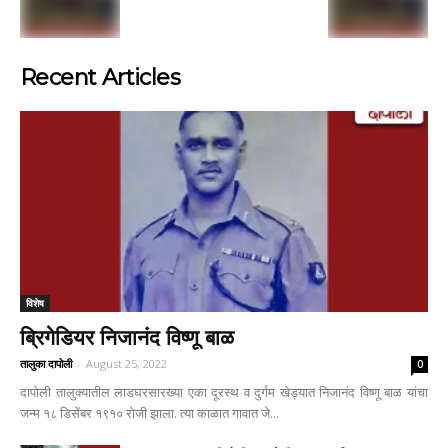
Recent Articles
विशेष
ब्रिगेडियर निजानंद विष्णू बाळ
तालुका दापोली
-
August 25, 2022
0
दापोली तालुक्यातील लाडघरसारख्या एका दूरस्थ व दुर्गम खेड्यात निजानंद विष्णू बाळ यांचा
जन्म १८ डिसेंबर १९१० रोजी झाला. त्या काळात गावात जे...