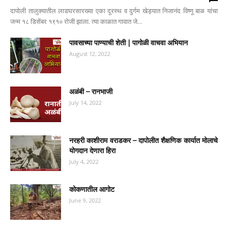
दापोली तालुक्यातील लाडघरसारख्या एका दूरस्थ व दुर्गम खेड्यात निजानंद विष्णू बाळ यांचा
जन्म १८ डिसेंबर १९१० रोजी झाला. त्या काळात गावात जे...
पावसाच्या पाण्याची शेती | पागोळी वाचवा अभियान
August 12, 2022
अळंबी – रानभाजी
July 14, 2022
नरहरी काशीराम वराडकर – दापोलीत शैक्षणिक कार्यात मोलाचे
योगदान देणारा हिरा
July 4, 2022
कोकणातील आगोट
June 9, 2022