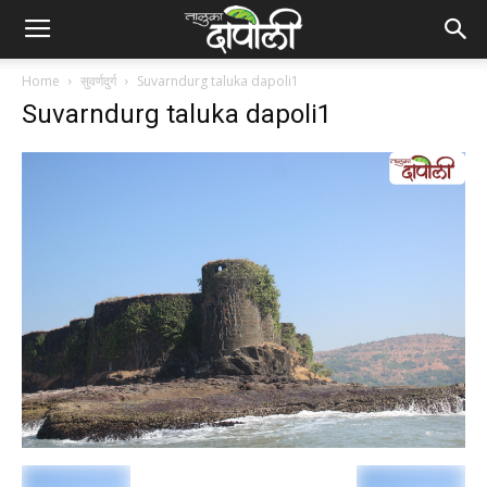
Home
सुवर्णदुर्ग
Suvarndurg taluka dapoli1
Suvarndurg taluka dapoli1