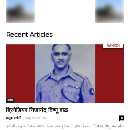
Recent Articles
विशेष
ब्रिगेडियर निजानंद विष्णू बाळ
तालुका दापोली
-
August 25, 2022
0
दापोली तालुक्यातील लाडघरसारख्या एका दूरस्थ व दुर्गम खेड्यात निजानंद विष्णू बाळ यांचा