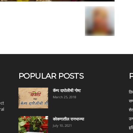
POPULAR POSTS
कॅम्प दापोलीची गोष्ट
ठि
March 25, 2018
सण
ect
al
शे
उन
कोकणातील रानभाज्या
July 10, 2021
इत