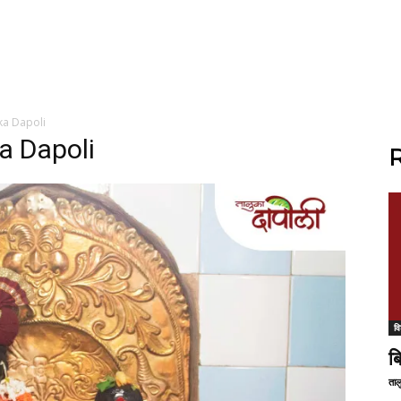
ka Dapoli
a Dapoli
R
वि
ब
ताल