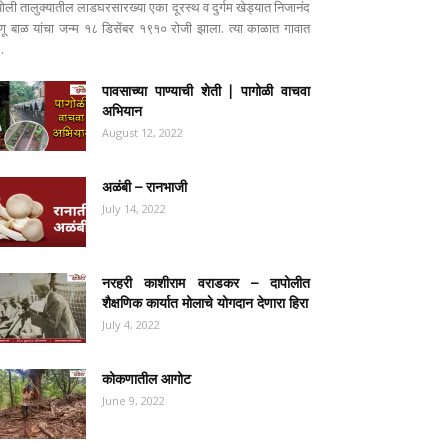
पोली तालुक्यातील लाडघरसारख्या एका दूरस्थ व दुर्गम खेड्यात निजानंद
ष्णू बाळ यांचा जन्म १८ डिसेंबर १९१० रोजी झाला. त्या काळात गावात
..
पावसाच्या पाण्याची शेती | पागोळी वाचवा
अभियान
August 12, 2022
अळंबी – रानभाजी
July 14, 2022
नरहरी काशीराम वराडकर – दापोलीत
शैक्षणिक कार्यात मोलाचे योगदान देणारा हिरा
July 4, 2022
कोकणातील आगोट
June 9, 2022