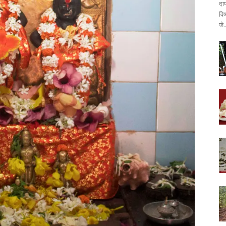
दा
वि
जे.