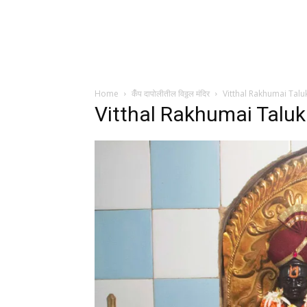
Home
कँँप दापोलीतील विठ्ठल मंदिर
Vitthal Rakhumai Talu
Vitthal Rakhumai Taluk