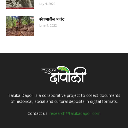
July 4, 2022
कोकणातील आगोट
June 9, 2022
Taluka Dapoli is a collaborative project to collect documents
of historical, social and cultural deposits in digital formats.
Contact us:
research@talukadapoli.com