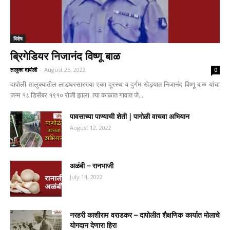
विशेष
ब्रिगेडियर निजानंद विष्णू बाळ
तालुका दापोली
-
August 25, 2022
0
दापोली तालुक्यातील लाडघरसारख्या एका दूरस्थ व दुर्गम खेड्यात निजानंद विष्णू बाळ यांचा
जन्म १८ डिसेंबर १९१० रोजी झाला. त्या काळात गावात जे...
पावसाच्या पाण्याची शेती | पागोळी वाचवा अभियान
August 12, 2022
अळंबी – रानभाजी
July 14, 2022
नरहरी काशीराम वराडकर – दापोलीत शैक्षणिक कार्यात मोलाचे
योगदान देणारा हिरा