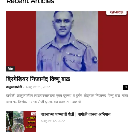
Recent Articles
विशेष
ब्रिगेडियर निजानंद विष्णू बाळ
तालुका दापोली
-
August 25, 2022
0
दापोली तालुक्यातील लाडघरसारख्या एका दूरस्थ व दुर्गम खेड्यात निजानंद विष्णू बाळ यांचा
जन्म १८ डिसेंबर १९१० रोजी झाला. त्या काळात गावात जे...
पावसाच्या पाण्याची शेती | पागोळी वाचवा अभियान
August 12, 2022