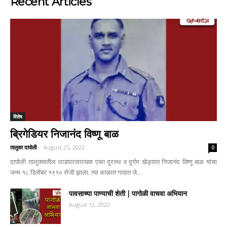
Recent Articles
विशेष
ब्रिगेडियर निजानंद विष्णू बाळ
तालुका दापोली
-
August 25, 2022
0
दापोली तालुक्यातील लाडघरसारख्या एका दूरस्थ व दुर्गम खेड्यात निजानंद विष्णू बाळ यांचा
जन्म १८ डिसेंबर १९१० रोजी झाला. त्या काळात गावात जे...
पावसाच्या पाण्याची शेती | पागोळी वाचवा अभियान
August 12, 2022