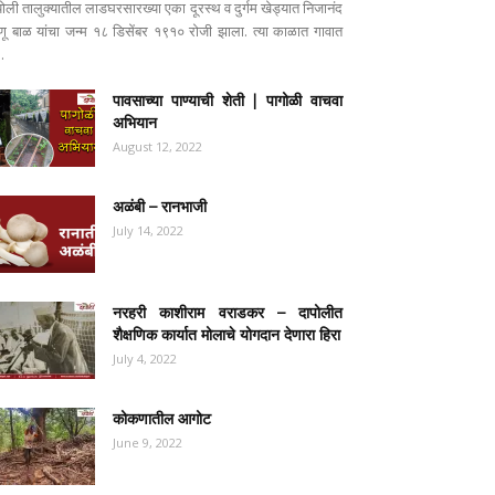
पोली तालुक्यातील लाडघरसारख्या एका दूरस्थ व दुर्गम खेड्यात निजानंद
ष्णू बाळ यांचा जन्म १८ डिसेंबर १९१० रोजी झाला. त्या काळात गावात
..
पावसाच्या पाण्याची शेती | पागोळी वाचवा
अभियान
August 12, 2022
अळंबी – रानभाजी
July 14, 2022
नरहरी काशीराम वराडकर – दापोलीत
शैक्षणिक कार्यात मोलाचे योगदान देणारा हिरा
July 4, 2022
कोकणातील आगोट
June 9, 2022