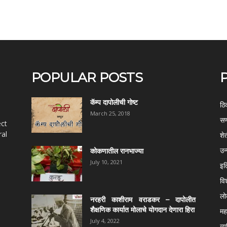
POPULAR POSTS
कॅम्प दापोलीची गोष्ट
ठि
March 25, 2018
सण
ect
al
शे
उन
कोकणातील रानभाज्या
July 10, 2021
इत
वि
ल
नरहरी काशीराम वराडकर – दापोलीत
शैक्षणिक कार्यात मोलाचे योगदान देणारा हिरा
महर
July 4, 2022
व्य