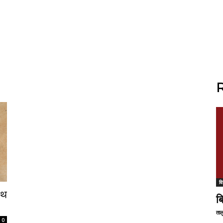
R
वि
ाथ
ब
ताल
0