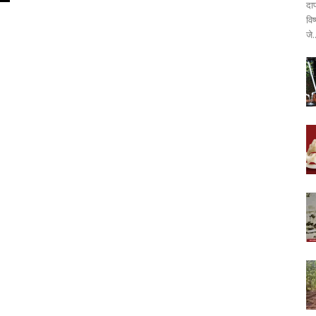
दा
वि
जे.